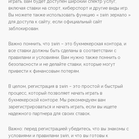
играть. Вам будет доступен широкий спектр услуг,
включая ставки на спорт, киберспорт и другие виды игр.
Вы можете также использовать функцию « 1win зеркало »
для доступа к сайту, если официальный сайт
заблокирован.
Важно помнить, что 1win – это букмекерская контора, и
все ставки должны быть сделаны в соответствии с
правилами и условиями. Вам нужно также помнить о
безопасности и не делайте ставки, которые могут
привести к финансовым потерям.
В целом, регистрация в 1win – это простой и быстрый
процесс, который позволяет начать играть в
букмекерской конторе. Мы рекомендуем вам
зарегистрироваться и начать играть, если вы ищете
надежного партнера для своих ставок.
Важно: перед регистрацией убедитесь, что вы знакомы с
условиями и правилами 1win, и что вы готовы к