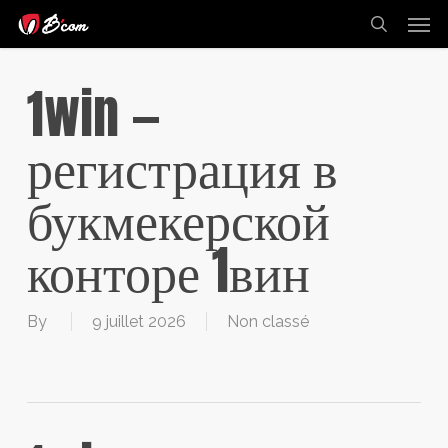
Skip
Men
to
search
main
content
1win —
регистрация в
букмекерской
конторе 1вин
By
9 juillet 2026
Non classé