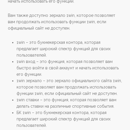
начать использовать его функции.
Вам также доступно зеркало 1win, которое позволяет
вам продолжать использовать функции 1win, если
официальный сайт не доступен.
1win – это букмекерская контора, которая
предлагает широкий спектр функций для своих
пользователей.
1win вход – это функция, которая позволяет вам
быстро войти в свой аккаунт и начать использовать
его функции.
1win зеркало – это зеркало официального сайта 1win,
которое позволяет вам продолжать использовать
функции 1win, если официальный сайт не доступен.
1win ставки – это функция, которая позволяет вам
делать ставки на различные спортивные события.
БК 1win – это букмекерская контора, которая
предлагает широкий спектр функций для своих
пользователей.