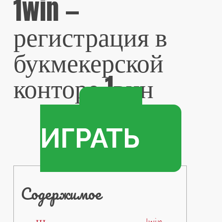
1win —
регистрация в
букмекерской
конторе 1вин
▶️
ИГРАТЬ
Содержимое