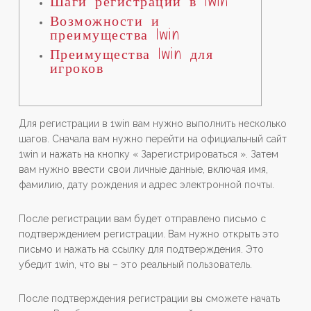
Шаги регистрации в 1win
Возможности и
преимущества 1win
Преимущества 1win для
игроков
Для регистрации в 1win вам нужно выполнить несколько
шагов. Сначала вам нужно перейти на официальный сайт
1win и нажать на кнопку « Зарегистрироваться ». Затем
вам нужно ввести свои личные данные, включая имя,
фамилию, дату рождения и адрес электронной почты.
После регистрации вам будет отправлено письмо с
подтверждением регистрации. Вам нужно открыть это
письмо и нажать на ссылку для подтверждения. Это
убедит 1win, что вы – это реальный пользователь.
После подтверждения регистрации вы сможете начать