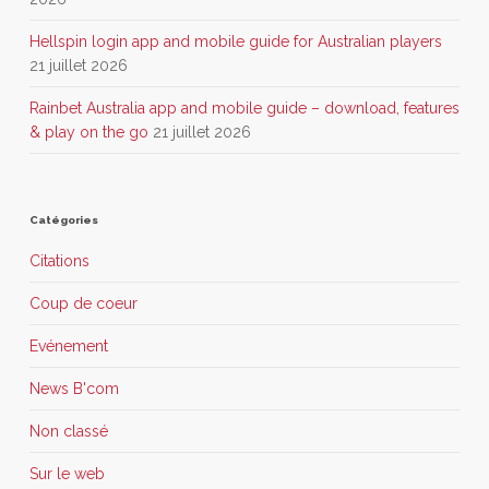
Hellspin login app and mobile guide for Australian players
21 juillet 2026
Rainbet Australia app and mobile guide – download, features
& play on the go
21 juillet 2026
Catégories
Citations
Coup de coeur
Evénement
News B'com
Non classé
Sur le web