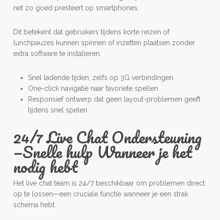
net zo goed presteert op smartphones.
Dit betekent dat gebruikers tijdens korte reizen of
lunchpauzes kunnen spinnen of inzetten plaatsen zonder
extra software te installeren.
Snel ladende tijden, zelfs op 3G verbindingen
One-click navigatie naar favoriete spellen
Responsief ontwerp dat geen layout-problemen geeft
tijdens snel spelen
24/7 Live Chat Ondersteuning
—Snelle hulp Wanneer je het
nodig hebt
Het live chat team is 24/7 beschikbaar om problemen direct
op te lossen—een cruciale functie wanneer je een strak
schema hebt.