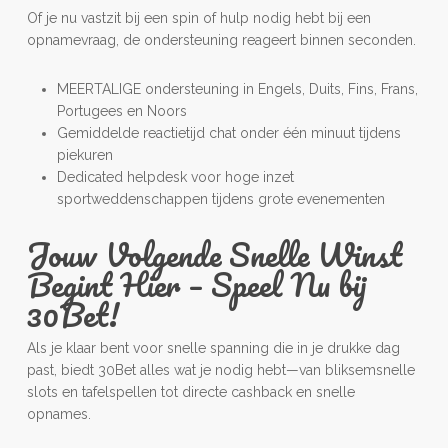
Of je nu vastzit bij een spin of hulp nodig hebt bij een
opnamevraag, de ondersteuning reageert binnen seconden.
MEERTALIGE ondersteuning in Engels, Duits, Fins, Frans,
Portugees en Noors
Gemiddelde reactietijd chat onder één minuut tijdens
piekuren
Dedicated helpdesk voor hoge inzet
sportweddenschappen tijdens grote evenementen
Jouw Volgende Snelle Winst
Begint Hier – Speel Nu bij
30Bet!
Als je klaar bent voor snelle spanning die in je drukke dag
past, biedt 30Bet alles wat je nodig hebt—van bliksemsnelle
slots en tafelspellen tot directe cashback en snelle
opnames.