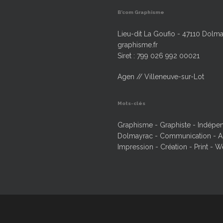
B’com Graphisme
Lieu-dit La Goufio - 47110 Dolma
graphisme.fr
Siret : 799 026 992 00021
Agen // Villeneuve-sur-Lot
Mots-clés
Graphisme - Graphiste - Indépend
Dolmayrac - Communication - Ag
Impression - Création - Print - W