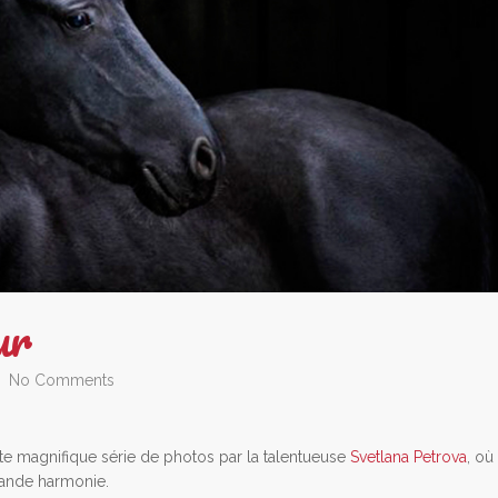
ur
No Comments
te magnifique série de photos par la talentueuse
Svetlana Petrova
, où
rande harmonie.