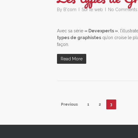
By
B'com
Sur le web
No Comments
Avec sa série
« Devexperts »
, l’illustr
types de graphistes
qu’on croise le pl
façon.
Read More
Previous
1
2
3