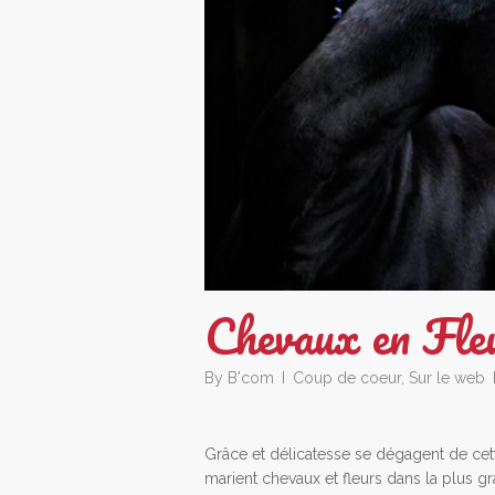
Chevaux en Fle
By
B'com
Coup de coeur
,
Sur le web
Grâce et délicatesse se dégagent de cet
marient chevaux et fleurs dans la plus g