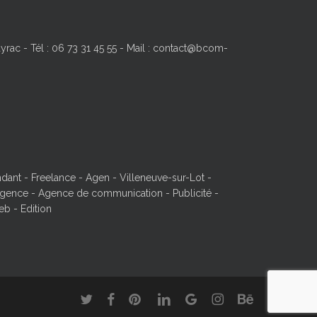
yrac - Tél : 06 73 31 45 55 - Mail : contact@bcom-
ant - Freelance - Agen - Villeneuve-sur-Lot -
ence - Agence de communication - Publicité -
eb - Edition
twitter
facebook
pinterest
linkedin
google-
instagram
behance
plus