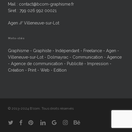
Mail : contact@bcom-graphisme.fr
Siret : 799 026 992 00021
Agen // Villeneuve-sur-Lot
Mots-clés
Graphisme - Graphiste - Indépendant - Freelance - Agen -
Villeneuve-sur-Lot - Dolmayrac - Communication - Agence
- Agence de communication - Publicité - Impression -
Création - Print - Web - Edition
© 2013-2024 B'com. Tous droits réservés
twitter
facebook
pinterest
linkedin
google-
instagram
behance
plus