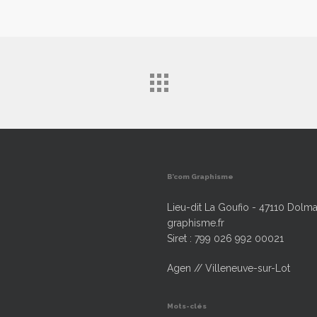
B’com Graphisme
Lieu-dit La Goufio - 47110 Dolma
graphisme.fr
Siret : 799 026 992 00021
Agen // Villeneuve-sur-Lot
Mots-clés