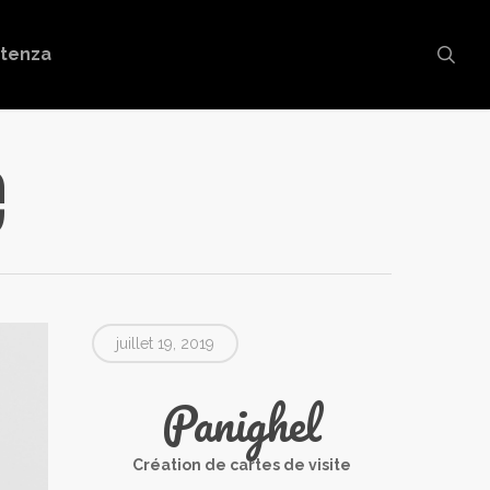
sea
stenza
e
juillet 19, 2019
Panighel
Création de cartes de visite