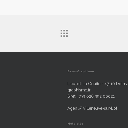
B’com Graphisme
Lieu-dit La Goufio - 47110 Dolma
graphisme.fr
Siret : 799 026 992 00021
Agen // Villeneuve-sur-Lot
Mots-clés