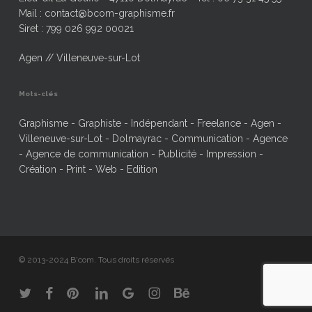
Mail : contact@bcom-graphisme.fr
Siret : 799 026 992 00021
Agen // Villeneuve-sur-Lot
Mots-clés
Graphisme - Graphiste - Indépendant - Freelance - Agen -
Villeneuve-sur-Lot - Dolmayrac - Communication - Agence
- Agence de communication - Publicité - Impression -
Création - Print - Web - Edition
© 2013-2024 B'com. Tous droits réservés
twitter
facebook
pinterest
linkedin
google-
instagram
behance
plus