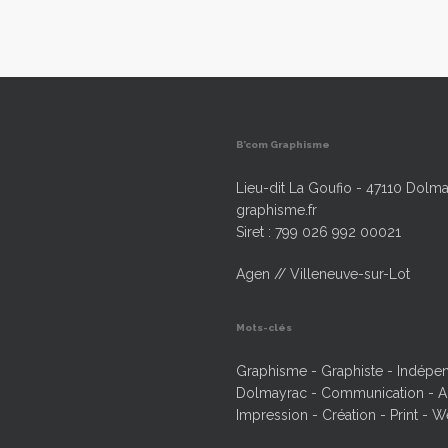
B’com Graphisme
Lieu-dit La Goufio - 47110 Dolma
graphisme.fr
Siret : 799 026 992 00021
Agen // Villeneuve-sur-Lot
Mots-clés
Graphisme - Graphiste - Indépend
Dolmayrac - Communication - Ag
Impression - Création - Print - W