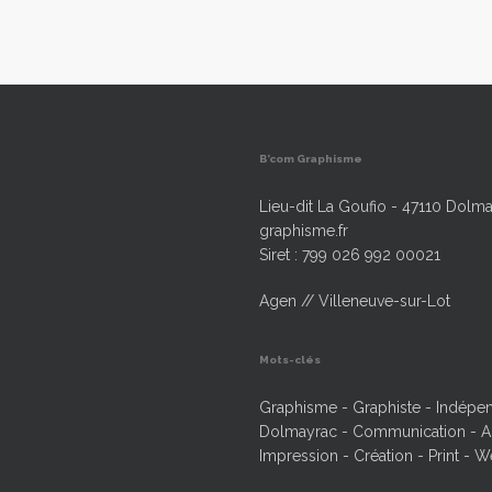
B’com Graphisme
Lieu-dit La Goufio - 47110 Dolma
graphisme.fr
Siret : 799 026 992 00021
Agen // Villeneuve-sur-Lot
Mots-clés
Graphisme - Graphiste - Indépend
Dolmayrac - Communication - Ag
Impression - Création - Print - W