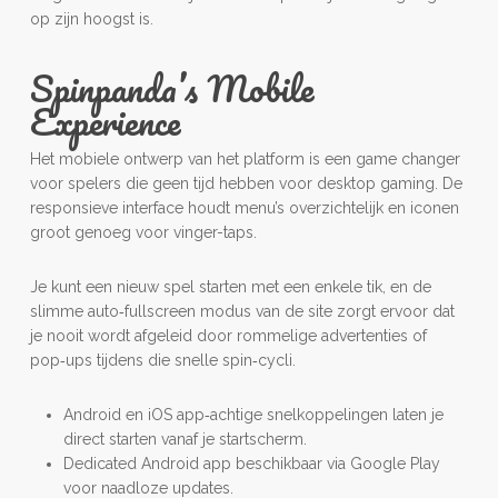
op zijn hoogst is.
Spinpanda’s Mobile
Experience
Het mobiele ontwerp van het platform is een game changer
voor spelers die geen tijd hebben voor desktop gaming. De
responsieve interface houdt menu’s overzichtelijk en iconen
groot genoeg voor vinger-taps.
Je kunt een nieuw spel starten met een enkele tik, en de
slimme auto‑fullscreen modus van de site zorgt ervoor dat
je nooit wordt afgeleid door rommelige advertenties of
pop‑ups tijdens die snelle spin‑cycli.
Android en iOS app‑achtige snelkoppelingen laten je
direct starten vanaf je startscherm.
Dedicated Android app beschikbaar via Google Play
voor naadloze updates.