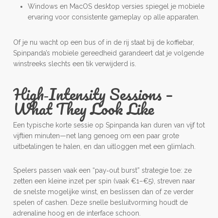
Windows en MacOS desktop versies spiegel je mobiele
ervaring voor consistente gameplay op alle apparaten.
Of je nu wacht op een bus of in de rij staat bij de koffiebar,
Spinpanda’s mobiele gereedheid garandeert dat je volgende
winstreeks slechts een tik verwijderd is.
High‑Intensity Sessions –
What They Look Like
Een typische korte sessie op Spinpanda kan duren van vijf tot
vijftien minuten—net lang genoeg om een paar grote
uitbetalingen te halen, en dan uitloggen met een glimlach.
Spelers passen vaak een “pay‑out burst” strategie toe: ze
zetten een kleine inzet per spin (vaak €1–€5), streven naar
de snelste mogelijke winst, en beslissen dan of ze verder
spelen of cashen. Deze snelle besluitvorming houdt de
adrenaline hoog en de interface schoon.