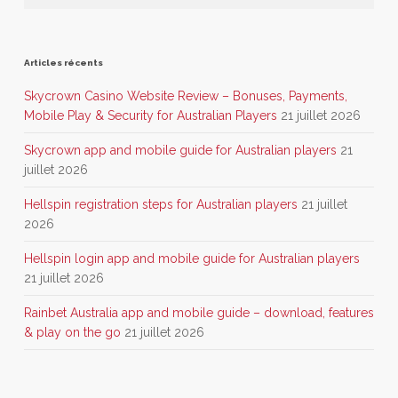
Articles récents
Skycrown Casino Website Review – Bonuses, Payments,
Mobile Play & Security for Australian Players
21 juillet 2026
Skycrown app and mobile guide for Australian players
21
juillet 2026
Hellspin registration steps for Australian players
21 juillet
2026
Hellspin login app and mobile guide for Australian players
21 juillet 2026
Rainbet Australia app and mobile guide – download, features
& play on the go
21 juillet 2026