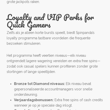
grote jackpots raken.
Loyalty and VIP Perks for
Quick Gamers
Zelfs als je alleen korte bursts speelt, biedt Spinpanda’s
loyalty programma tastbare voordelen die frequente
bezoeken stimuleren.
Het programma heeft veertien niveaus—elk niveau
ontgrendelt lagere wagering vereisten en extra free spins—
zodat ook casual spelers kunnen profiteren zonder grote
stortingen of lange speeltijden.
Bronze tot Diamond niveaus:
Elk niveau bevat
gepersonaliseerde accountmanagers voor snelle
ondersteuning.
Verjaardagsbonussen:
Extra free spins of cash credits
wanneer je op je speciale dag inlogt.