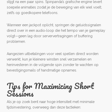
stijgt na een paar spins. Spinpanda’s grafische engine levert
soepele animaties zodat je de beweging van elk wiel voelt,
zelfs op goedkopere telefoons.
Wanneer een jackpot oplicht, springen de geluidssignalen
direct over in een audio‑loop die het tempo van je gameplay
volgt—geen lag door serververtragingen of buffering
problemen.
Aangezien uitbetalingen voor veel spellen direct worden
verwerkt, kun je kleinere winsten snel verzamelen en
herinvesteren in de volgende spin zonder te wachten op
bevestigingsmails of handmatige opnames.
Tips for Maximizing Short
Sessions
Als je op zoek bent naar hoge intensiteit met minimale
tijdsinvestering, overweeg dan deze tactieken: