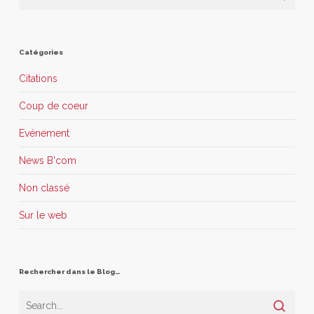
Catégories
Citations
Coup de coeur
Evénement
News B'com
Non classé
Sur le web
Rechercher dans le Blog…