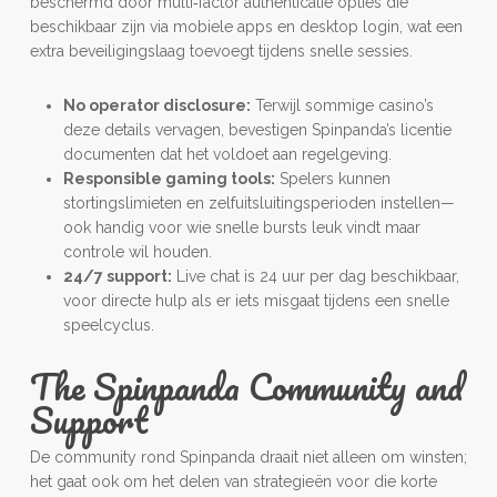
beschermd door multi‑factor authenticatie opties die
beschikbaar zijn via mobiele apps en desktop login, wat een
extra beveiligingslaag toevoegt tijdens snelle sessies.
No operator disclosure:
Terwijl sommige casino’s
deze details vervagen, bevestigen Spinpanda’s licentie
documenten dat het voldoet aan regelgeving.
Responsible gaming tools:
Spelers kunnen
stortingslimieten en zelfuitsluitingsperioden instellen—
ook handig voor wie snelle bursts leuk vindt maar
controle wil houden.
24/7 support:
Live chat is 24 uur per dag beschikbaar,
voor directe hulp als er iets misgaat tijdens een snelle
speelcyclus.
The Spinpanda Community and
Support
De community rond Spinpanda draait niet alleen om winsten;
het gaat ook om het delen van strategieën voor die korte