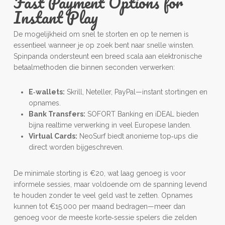
Fast Payment Options for
Instant Play
De mogelijkheid om snel te storten en op te nemen is
essentieel wanneer je op zoek bent naar snelle winsten.
Spinpanda ondersteunt een breed scala aan elektronische
betaalmethoden die binnen seconden verwerken:
E‑wallets:
Skrill, Neteller, PayPal—instant stortingen en
opnames.
Bank Transfers:
SOFORT Banking en iDEAL bieden
bijna realtime verwerking in veel Europese landen.
Virtual Cards:
NeoSurf biedt anonieme top‑ups die
direct worden bijgeschreven.
De minimale storting is €20, wat laag genoeg is voor
informele sessies, maar voldoende om de spanning levend
te houden zonder te veel geld vast te zetten. Opnames
kunnen tot €15.000 per maand bedragen—meer dan
genoeg voor de meeste korte‑sessie spelers die zelden