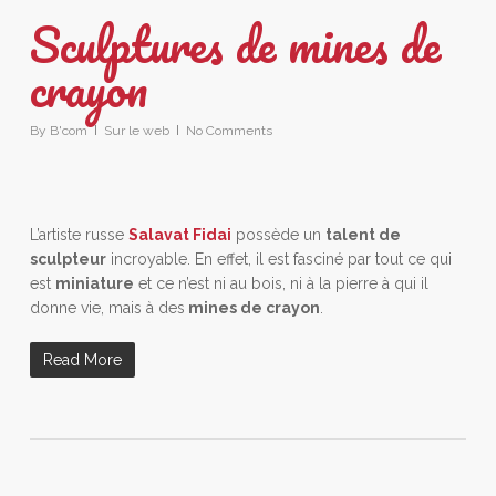
Sculptures de mines de
crayon
By
B'com
Sur le web
No Comments
L’artiste russe
Salavat Fidai
possède un
talent de
sculpteur
incroyable. En effet, il est fasciné par tout ce qui
est
miniature
et ce n’est ni au bois, ni à la pierre à qui il
donne vie, mais à des
mines de crayon
.
Read More