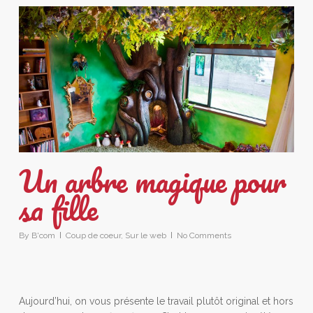
Un arbre magique pour
sa fille
By
B'com
Coup de coeur
,
Sur le web
No Comments
Aujourd’hui, on vous présente le travail plutôt original et hors