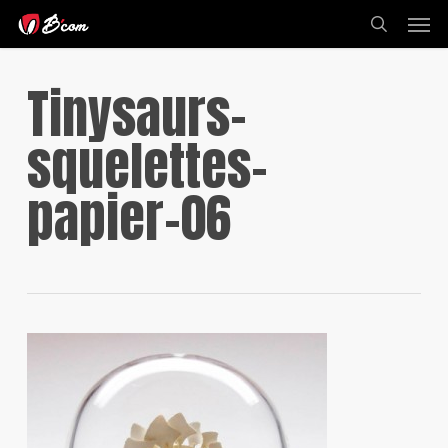
Skip
Men
to
search
main
content
Tinysaurs-
squelettes-
papier-06