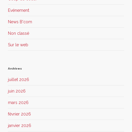
Evénement
News B'com
Non classé
Sur le web
Archives
juillet 2026
juin 2026
mars 2026
février 2026
janvier 2026