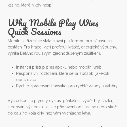
kasino, které nikdy nespí.
Why Mobile Play Wins
Quick Sessions
Mobilní zařízení se stala hlavní platformou pro zábavu na
cestách. Pro hráče, kteří preferují krátké, energické výbuchy,
vyniká BetAndYou svým zjednodušeným zážitkem.
Instantní přístup přes appku nebo mobilní web
Responzivní rozložení, které se přizpůsobí jakékoli
obrazovce
Rychlé zpracování transakcí pro rychlé vklady a výběry
Výsledkem je plynulý cyklus: přihlášení, výběr hry, sázka,
sledování výsledku—a jste připraveni odhlásit se nebo skočit
do dalšího kola dřív, než vám vychladne káva.