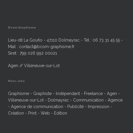
B’com Graphisme
Lieu-dit La Goufio - 47110 Dolmayrac - Tél : 06 73 31 45 55 -
Mail : contact@bcom-graphisme.fr
Siret : 799 026 992 00021
Agen // Villeneuve-sur-Lot
Mots-clés
Graphisme - Graphiste - Indépendant - Freelance - Agen -
Villeneuve-sur-Lot - Dolmayrac - Communication - Agence
- Agence de communication - Publicité - Impression -
Création - Print - Web - Edition