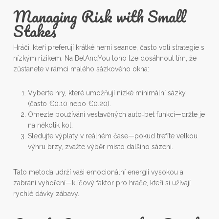
Managing Risk with Small
Stakes
Hráči, kteří preferují krátké herní seance, často volí strategie s
nízkým rizikem. Na BetAndYou toho lze dosáhnout tím, že
zůstanete v rámci malého sázkového okna:
Vyberte hry, které umožňují nízké minimální sázky
(často €0.10 nebo €0.20).
Omezte používání vestavěných auto‑bet funkcí—držte je
na několik kol.
Sledujte výplaty v reálném čase—pokud trefíte velkou
výhru brzy, zvažte výběr místo dalšího sázení.
Tato metoda udrží vaši emocionální energii vysokou a
zabrání vyhoření—klíčový faktor pro hráče, kteří si užívají
rychlé dávky zábavy.