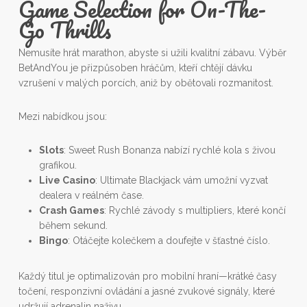
Game Selection for On-The-
Go Thrills
Nemusíte hrát marathon, abyste si užili kvalitní zábavu. Výběr
BetAndYou je přizpůsoben hráčům, kteří chtějí dávku
vzrušení v malých porcích, aniž by obětovali rozmanitost.
Mezi nabídkou jsou:
Slots
: Sweet Rush Bonanza nabízí rychlé kola s živou
grafikou.
Live Casino
: Ultimate Blackjack vám umožní vyzvat
dealera v reálném čase.
Crash Games
: Rychlé závody s multipliers, které končí
během sekund.
Bingo
: Otáčejte kolečkem a doufejte v šťastné číslo.
Každý titul je optimalizován pro mobilní hraní—krátké časy
točení, responzivní ovládání a jasné zvukové signály, které
udržují adrenalin naživu.