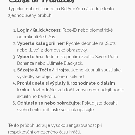
Typická mobilní seance na BetAndYou následuje tento
zjednodušený průběh:
Login/Quick Access
: Face‑ID nebo biometrické
odemknutí šetří čas.
Vyberte kategorii her
: Rychle klepněte na „Slots“
nebo „Live“ z domovské obrazovky.
Vyberte hru
: Jedním klepnutím zvolíte Sweet Rush
Bonanza nebo Ultimate Blackjack.
Sázejte & Točte/ Hrajte
: Jedno klepnutí spustí akci;
výsledky se objeví během sekund.
Prohlédněte si výplaty & rozhodněte o dalším
kroku
: Rozhodněte, zda točit znovu nebo odejít podle
aktuálního bankrollu.
Odhlaste se nebo pokračujte
: Pokud jste dosáhli
svého limitu, odhlaste se; jinak opakujte.
Tento průběh udržuje vysokou angažovanost při
respektování omezeného času hráčů.