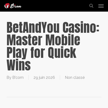
Skip
Men
to
search
main
content
BetAndYou Casino:
Master Mobile
Play for Quick
Wins
By
B'com
29 juin 2026
Non classé