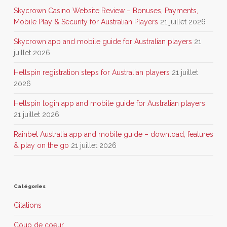
Skycrown Casino Website Review – Bonuses, Payments,
Mobile Play & Security for Australian Players
21 juillet 2026
Skycrown app and mobile guide for Australian players
21
juillet 2026
Hellspin registration steps for Australian players
21 juillet
2026
Hellspin login app and mobile guide for Australian players
21 juillet 2026
Rainbet Australia app and mobile guide – download, features
& play on the go
21 juillet 2026
Catégories
Citations
Coup de coeur