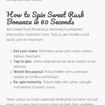
How to Spin Sweet Rush
Bonanza in 60 Seconds
Slot Sweet Rush Bonanza je dokonalým příkladem
intenzivního mobilního hraní. Tady je, jak můžete využít
každý spin na maximum:
Set your stake
: Minimální sázka udrží riziko nízké a
zábavu maximální.
Tap to spin
: Jedno klepnutí spustí válce; zastaví se do
sekundy.
Watch the payout
: Pokud trefíte výhru, animace
výplaty je rychlá a odměňující.
Re‑spin instantly
: Pokud máte sérii výher, udržujte
momentum točením znovu.
Tento cyklus se může opakovat desítkykrát za méně než pět
minut, což vám dává spoustu šancí na trefu toho sladkého