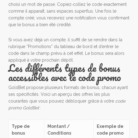
choisi un mot de passe. Copiez‑collez le code exactement
comme il apparaît, sans espaces superflus. Une fois le
compte créé, vous recevrez une notification vous confirmant
que le bonus a bien été crédité.
Si vous avez déjà un compte, il suffit de se rendre dans la
rubrique “Promotions” du tableau de bord et d’entrer le
code dans le champ prévu à cet effet. Le bonus sera alors
appliqué à votre prochain dépôt.
Les différents types de bonus
accessibles avec le code promo
GoldBet propose plusieurs formats de bonus, chacun ayant
ses spécificités. Voici un aperçu des offres les plus
courantes que vous pouvez débloquer grâce à votre
code
promo GoldBet
:
Type de
Montant /
Exemple de
bonus
Conditions
code promo