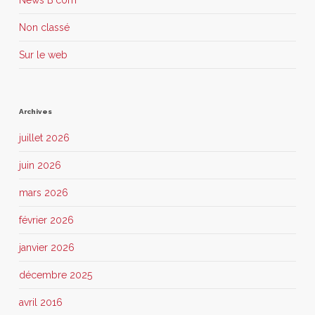
Non classé
Sur le web
Archives
juillet 2026
juin 2026
mars 2026
février 2026
janvier 2026
décembre 2025
avril 2016