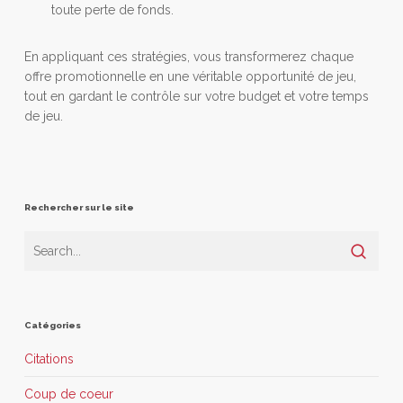
toute perte de fonds.
En appliquant ces stratégies, vous transformerez chaque
offre promotionnelle en une véritable opportunité de jeu,
tout en gardant le contrôle sur votre budget et votre temps
de jeu.
Rechercher sur le site
Catégories
Citations
Coup de coeur