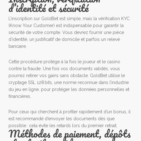
d’identité et sécurité
L’inscription sur GoldBet est simple, mais la vérification KYC
(Know Your Customer) est indispensable pour garantir la
sécurité de votre compte. Vous devrez fournir une pièce
d’identité, un justificatif de domicile et parfois un relevé
bancaire.
Cette procédure protège à la fois le joueur et le casino
contre la fraude. Une fois vos documents validés, vous
pourrez retirer vos gains sans obstacle. GoldBet utilise le
cryptage SSL 128 bits, une norme reconnue dans l’industrie
du jeu en ligne, pour protéger les données personnelles et
financières.
Pour ceux qui cherchent à profiter rapidement d’un bonus, il
est recommandé d’envoyer les documents dès que
possible : cela évite les retards lors du premier retrait.
Méthodes de paiement, dépôts