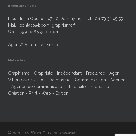
B’com Graphisme
Lieu-dit La Goufio - 47110 Dolmayrac - Tél : 06 73 31 45 55 -
Mail : contact@bcom-graphisme.fr
Siret : 799 026 992 00021
Agen // Villeneuve-sur-Lot
Mots-clés
Graphisme - Graphiste - Indépendant - Freelance - Agen -
Villeneuve-sur-Lot - Dolmayrac - Communication - Agence
- Agence de communication - Publicité - Impression -
Création - Print - Web - Edition
© 2013-2024 B'com. Tous droits réservés