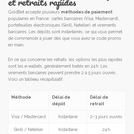
et retraits rapides
GoldBet accepte plusieurs
méthodes de paiement
populaires en France : cartes bancaires (Visa, Mastercard),
portefeuilles électroniques (Skrill, Neteller), et virements
bancaires. Les dépôts sont instantanés, ce qui vous permet
de commencer à jouer dès que vous avez le code promo
en main.
En ce qui concerne les retraits, les options les plus rapides
sont les e‑wallets, généralement traités en 24 h. Les
virements bancaires peuvent prendre 2 à 5 jours ouvrés.
Voici un tableau récapitulatif :
Méthode
Délai de
Délai de
dépôt
retrait
Visa / Mastercard
Instantané
2–3 jours ouvrés
Skrill / Neteller
Instantané
24 h