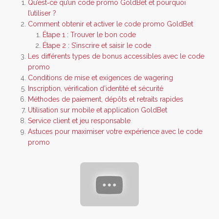
Qu’est‑ce qu’un code promo GoldBet et pourquoi
l’utiliser ?
Comment obtenir et activer le code promo GoldBet
Étape 1 : Trouver le bon code
Étape 2 : S’inscrire et saisir le code
Les différents types de bonus accessibles avec le code
promo
Conditions de mise et exigences de wagering
Inscription, vérification d’identité et sécurité
Méthodes de paiement, dépôts et retraits rapides
Utilisation sur mobile et application GoldBet
Service client et jeu responsable
Astuces pour maximiser votre expérience avec le code
promo