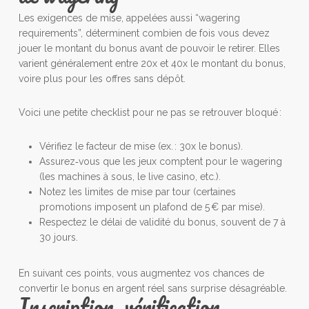
Les exigences de mise, appelées aussi “wagering
requirements”, déterminent combien de fois vous devez
jouer le montant du bonus avant de pouvoir le retirer. Elles
varient généralement entre 20x et 40x le montant du bonus,
voire plus pour les offres sans dépôt.
Voici une petite checklist pour ne pas se retrouver bloqué :
Vérifiez le facteur de mise (ex. : 30x le bonus).
Assurez‑vous que les jeux comptent pour le wagering
(les machines à sous, le live casino, etc.).
Notez les limites de mise par tour (certaines
promotions imposent un plafond de 5 € par mise).
Respectez le délai de validité du bonus, souvent de 7 à
30 jours.
En suivant ces points, vous augmentez vos chances de
convertir le bonus en argent réel sans surprise désagréable.
Inscription, vérification