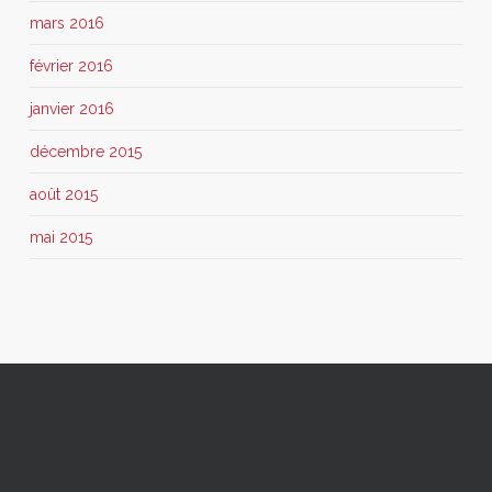
mars 2016
février 2016
janvier 2016
décembre 2015
août 2015
mai 2015