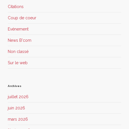
Citations
Coup de coeur
Evénement
News B'com
Non classé
Sur le web
Archives
juillet 2026
juin 2026
mars 2026