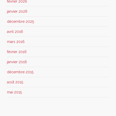
février 2026
janvier 2026
décembre 2025
avril 2016
mars 2016
février 2016
janvier 2016
décembre 2015
août 2015
mai 2015