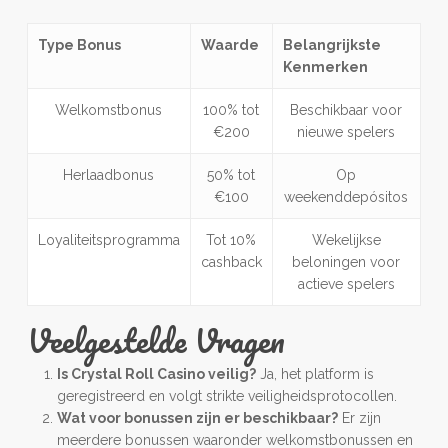
Type Bonus
Waarde
Belangrijkste
Kenmerken
Welkomstbonus
100% tot
Beschikbaar voor
€200
nieuwe spelers
Herlaadbonus
50% tot
Op
€100
weekenddepósitos
Loyaliteitsprogramma
Tot 10%
Wekelijkse
cashback
beloningen voor
actieve spelers
Veelgestelde Vragen
Is Crystal Roll Casino veilig?
Ja, het platform is
geregistreerd en volgt strikte veiligheidsprotocollen.
Wat voor bonussen zijn er beschikbaar?
Er zijn
meerdere bonussen waaronder welkomstbonussen en