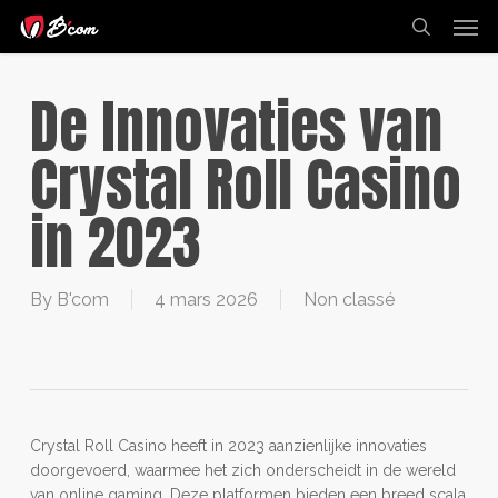
Skip
Men
to
search
main
content
De Innovaties van
Crystal Roll Casino
in 2023
By
B'com
4 mars 2026
Non classé
Crystal Roll Casino heeft in 2023 aanzienlijke innovaties
doorgevoerd, waarmee het zich onderscheidt in de wereld
van online gaming. Deze platformen bieden een breed scala