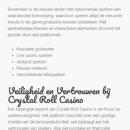
Bovendien is de nieuwe sectie met opkomende spellen een
waardevolle toevoeging, waardoor spelers altijd de nieuwste
trends in de gamingindustrie kunnen ontdekken. Met
aantrekkelijke thema’s en interactieve elementen stroomt het
plezier door alle platformen.
Klassieke gokkasten
Live casino spellen
Jackpot spellen
Nieuwe releases
Verschillende tafelspellen
Veiligheid en Vertrouwen bij
Crystal Roll Casino
Een belangrijk aspect van Crystal Roll Casino is de focus op
spelersveiligheid. Het platform beschikt over een geldige
licentie van de kansspelautoriteit, wat bijdraagt aan het
vertrouwen van spelers. Alle persoonlijke en financiële