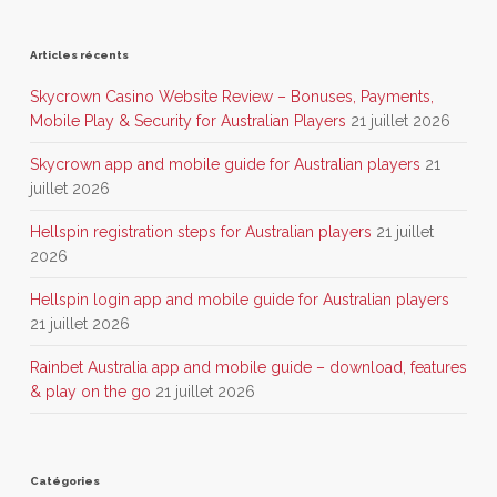
Articles récents
Skycrown Casino Website Review – Bonuses, Payments,
Mobile Play & Security for Australian Players
21 juillet 2026
Skycrown app and mobile guide for Australian players
21
juillet 2026
Hellspin registration steps for Australian players
21 juillet
2026
Hellspin login app and mobile guide for Australian players
21 juillet 2026
Rainbet Australia app and mobile guide – download, features
& play on the go
21 juillet 2026
Catégories