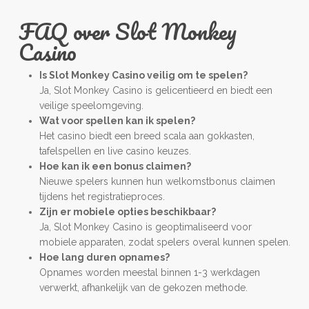
FAQ over Slot Monkey
Casino
Is Slot Monkey Casino veilig om te spelen?
Ja, Slot Monkey Casino is gelicentieerd en biedt een
veilige speelomgeving.
Wat voor spellen kan ik spelen?
Het casino biedt een breed scala aan gokkasten,
tafelspellen en live casino keuzes.
Hoe kan ik een bonus claimen?
Nieuwe spelers kunnen hun welkomstbonus claimen
tijdens het registratieproces.
Zijn er mobiele opties beschikbaar?
Ja, Slot Monkey Casino is geoptimaliseerd voor
mobiele apparaten, zodat spelers overal kunnen spelen.
Hoe lang duren opnames?
Opnames worden meestal binnen 1-3 werkdagen
verwerkt, afhankelijk van de gekozen methode.