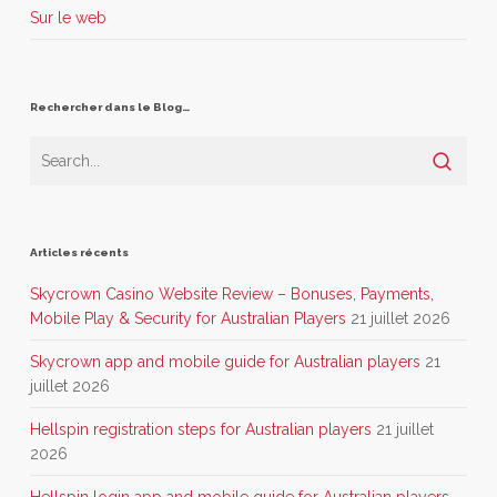
Sur le web
Rechercher dans le Blog…
Articles récents
Skycrown Casino Website Review – Bonuses, Payments,
Mobile Play & Security for Australian Players
21 juillet 2026
Skycrown app and mobile guide for Australian players
21
juillet 2026
Hellspin registration steps for Australian players
21 juillet
2026