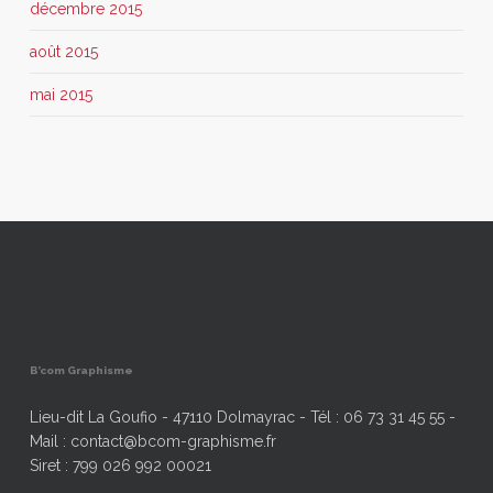
décembre 2015
août 2015
mai 2015
B’com Graphisme
Lieu-dit La Goufio - 47110 Dolmayrac - Tél : 06 73 31 45 55 -
Mail : contact@bcom-graphisme.fr
Siret : 799 026 992 00021