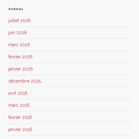
Archives
juillet 2026
juin 2026
mars 2026
février 2026
janvier 2026
décembre 2025
avril 2016
mars 2016
février 2016
janvier 2016