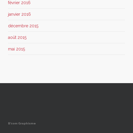
février 2016
janvier 2016
décembre 2015
août 2015
mai 2015
B’com Graphisme