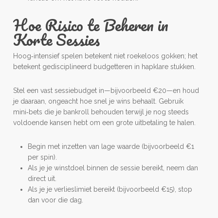
Hoe Risico te Beheren in
Korte Sessies
Hoog‑intensief spelen betekent niet roekeloos gokken; het
betekent gedisciplineerd budgetteren in hapklare stukken.
Stel een vast sessiebudget in—bijvoorbeeld €20—en houd
je daaraan, ongeacht hoe snel je wins behaalt. Gebruik
mini‑bets die je bankroll behouden terwijl je nog steeds
voldoende kansen hebt om een grote uitbetaling te halen.
Begin met inzetten van lage waarde (bijvoorbeeld €1
per spin).
Als je je winstdoel binnen de sessie bereikt, neem dan
direct uit.
Als je je verlieslimiet bereikt (bijvoorbeeld €15), stop
dan voor die dag.