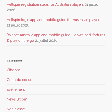
Hellspin registration steps for Australian players
21 juillet
2026
Hellspin login app and mobile guide for Australian players
21 juillet 2026
Rainbet Australia app and mobile guide – download, features
& play on the go
21 juillet 2026
Catégories
Citations
Coup de coeur
Evénement
News B'com
Non classé