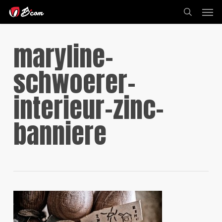
Skip
Men
to
search
main
content
maryline-
schwoerer-
interieur-zinc-
banniere