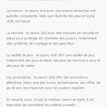
La licence : le casino doit avoir une licence émise par une
autorité compétente, telle que l’Autorité des jeux en ligne
(AJE) en France.
La sécurité : le casino doit avoir des mesures de sécurité en
place pour protéger les données des joueurs, notamment
des systèmes de cryptage et des pare-feux.
La variété de jeux : le casino doit offrir une variété de jeux,
notamment des jeux de table, des jeux de machine à sous et
des jeux de cartes.
Les promotions : le casino doit offrir des promotions
attractives, telles que des bonus de bienvenue, des offres de
jeu et des récompenses pour les joueurs réguliers.
En résumé, pour choisir le meilleur casino en ligne, il est
important de considérer les critères suivants :