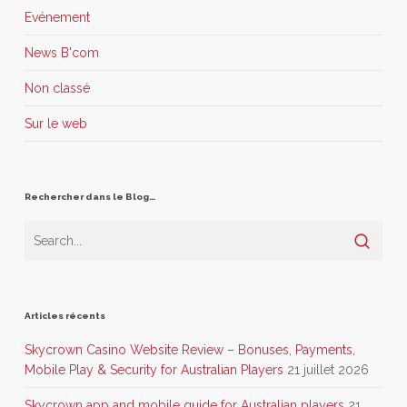
Evénement
News B'com
Non classé
Sur le web
Rechercher dans le Blog…
Articles récents
Skycrown Casino Website Review – Bonuses, Payments,
Mobile Play & Security for Australian Players
21 juillet 2026
Skycrown app and mobile guide for Australian players
21