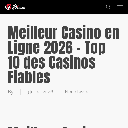
Skip
Men
to
search
main
content
Meilleur Casino en
Ligne 2026 – Top
10 des Casinos
Fiables
By
9 juillet 2026
Non classé