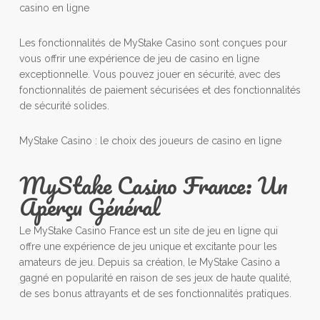
casino en ligne
Les fonctionnalités de MyStake Casino sont conçues pour
vous offrir une expérience de jeu de casino en ligne
exceptionnelle. Vous pouvez jouer en sécurité, avec des
fonctionnalités de paiement sécurisées et des fonctionnalités
de sécurité solides.
MyStake Casino : le choix des joueurs de casino en ligne
MyStake Casino France: Un
Aperçu Général
Le MyStake Casino France est un site de jeu en ligne qui
offre une expérience de jeu unique et excitante pour les
amateurs de jeu. Depuis sa création, le MyStake Casino a
gagné en popularité en raison de ses jeux de haute qualité,
de ses bonus attrayants et de ses fonctionnalités pratiques.