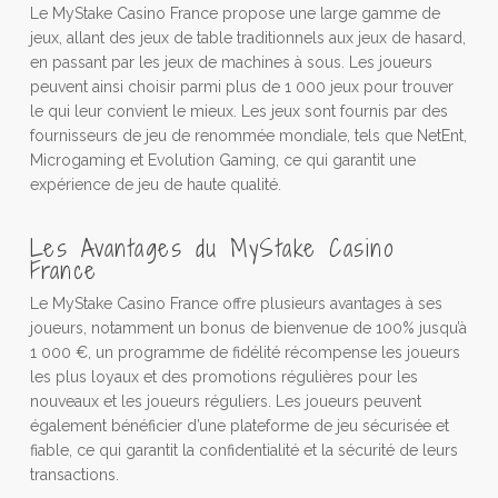
Le MyStake Casino France propose une large gamme de
jeux, allant des jeux de table traditionnels aux jeux de hasard,
en passant par les jeux de machines à sous. Les joueurs
peuvent ainsi choisir parmi plus de 1 000 jeux pour trouver
le qui leur convient le mieux. Les jeux sont fournis par des
fournisseurs de jeu de renommée mondiale, tels que NetEnt,
Microgaming et Evolution Gaming, ce qui garantit une
expérience de jeu de haute qualité.
Les Avantages du MyStake Casino
France
Le MyStake Casino France offre plusieurs avantages à ses
joueurs, notamment un bonus de bienvenue de 100% jusqu’à
1 000 €, un programme de fidélité récompense les joueurs
les plus loyaux et des promotions régulières pour les
nouveaux et les joueurs réguliers. Les joueurs peuvent
également bénéficier d’une plateforme de jeu sécurisée et
fiable, ce qui garantit la confidentialité et la sécurité de leurs
transactions.