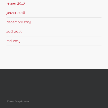
février 2016
janvier 2016
décembre 2015
août 2015
mai 2015
B’com Graphisme