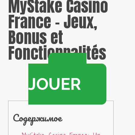
MyStake Casino
France – Jeux,
Bonus et
Fonctionnalités
▶️
JOUER
Содержимое