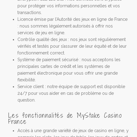
pour protéger vos informations personnelles et vos
transactions.
Licence émise par l’Autorité des jeux en ligne de France
: nous sommes légalement autorisés à offrir nos
services de jeu en ligne.
Contrôle qualité des jeux : nos jeux sont régulièrement
vérifiés et testés pour s’assurer de leur équité et de leur
fonctionnement correct.
Système de paiement sécurisé : nous acceptons les
principales cartes de crédit et les systèmes de
paiement électronique pour vous offrir une grande
flexibilité.
Service client : notre équipe de support est disponible
24/7 pour vous aider en cas de problème ou de
question.
Les fonctionnalités de MyStake Casino
France
Accès à une grande variété de jeux de casino en ligne, y