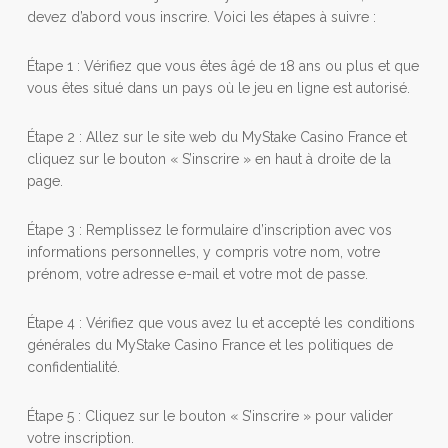
devez d’abord vous inscrire. Voici les étapes à suivre :
Étape 1 : Vérifiez que vous êtes âgé de 18 ans ou plus et que
vous êtes situé dans un pays où le jeu en ligne est autorisé.
Étape 2 : Allez sur le site web du MyStake Casino France et
cliquez sur le bouton « S’inscrire » en haut à droite de la
page.
Étape 3 : Remplissez le formulaire d’inscription avec vos
informations personnelles, y compris votre nom, votre
prénom, votre adresse e-mail et votre mot de passe.
Étape 4 : Vérifiez que vous avez lu et accepté les conditions
générales du MyStake Casino France et les politiques de
confidentialité.
Étape 5 : Cliquez sur le bouton « S’inscrire » pour valider
votre inscription.