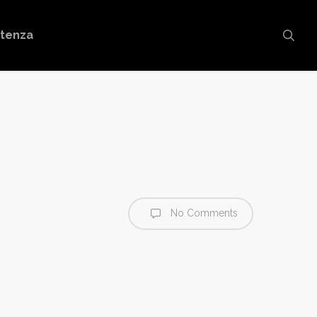
sea
stenza
No Comments