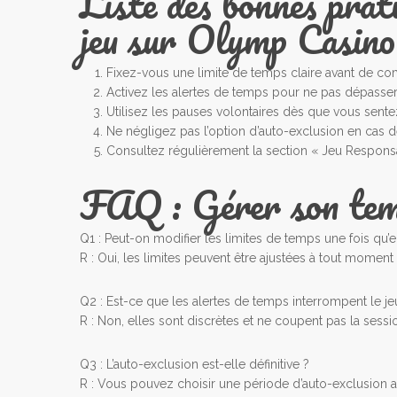
Liste des bonnes prat
jeu sur Olymp Casino
Fixez-vous une limite de temps claire avant de co
Activez les alertes de temps pour ne pas dépasser 
Utilisez les pauses volontaires dès que vous sente
Ne négligez pas l’option d’auto-exclusion en cas d
Consultez régulièrement la section « Jeu Responsa
FAQ : Gérer son tem
Q1 : Peut-on modifier les limites de temps une fois qu’el
R : Oui, les limites peuvent être ajustées à tout momen
Q2 : Est-ce que les alertes de temps interrompent le je
R : Non, elles sont discrètes et ne coupent pas la sess
Q3 : L’auto-exclusion est-elle définitive ?
R : Vous pouvez choisir une période d’auto-exclusion al