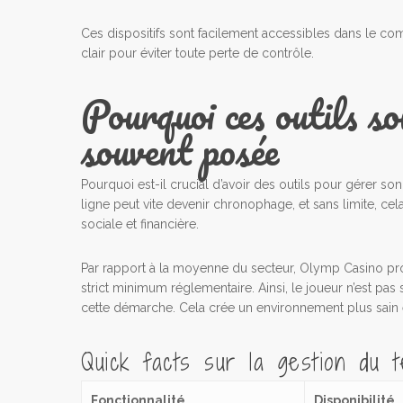
Ces dispositifs sont facilement accessibles dans le com
clair pour éviter toute perte de contrôle.
Pourquoi ces outils s
souvent posée
Pourquoi est-il crucial d’avoir des outils pour gérer so
ligne peut vite devenir chronophage, et sans limite, c
sociale et financière.
Par rapport à la moyenne du secteur, Olymp Casino pr
strict minimum réglementaire. Ainsi, le joueur n’est pa
cette démarche. Cela crée un environnement plus sain e
Quick facts sur la gestion du
Fonctionnalité
Disponibilité