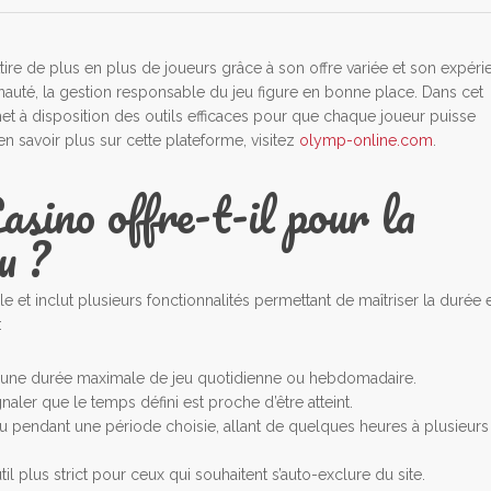
ire de plus en plus de joueurs grâce à son offre variée et son expéri
auté, la gestion responsable du jeu figure en bonne place. Dans cet
t à disposition des outils efficaces pour que chaque joueur puisse
n savoir plus sur cette plateforme, visitez
olymp-online.com
.
sino offre-t-il pour la
u ?
et inclut plusieurs fonctionnalités permettant de maîtriser la durée e
:
ir une durée maximale de jeu quotidienne ou hebdomadaire.
aler que le temps défini est proche d’être atteint.
jeu pendant une période choisie, allant de quelques heures à plusieurs
l plus strict pour ceux qui souhaitent s’auto-exclure du site.