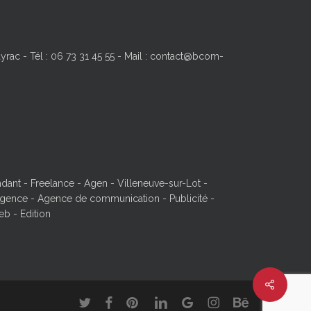
yrac - Tél : 06 73 31 45 55 - Mail : contact@bcom-
ant - Freelance - Agen - Villeneuve-sur-Lot -
ence - Agence de communication - Publicité -
eb - Edition
twitter
facebook
pinterest
linkedin
google-
instagram
behance