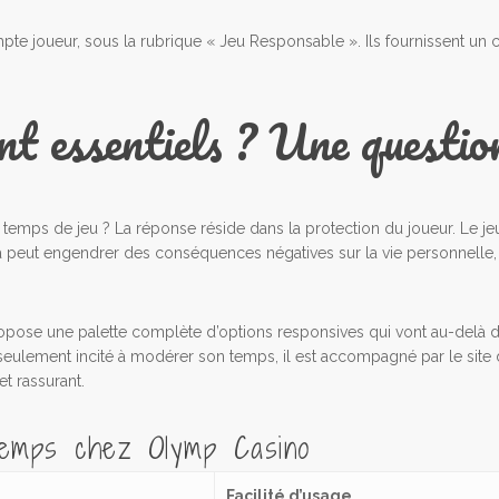
pte joueur, sous la rubrique « Jeu Responsable ». Ils fournissent un 
ont essentiels ? Une questio
n temps de jeu ? La réponse réside dans la protection du joueur. Le je
ela peut engendrer des conséquences négatives sur la vie personnelle,
opose une palette complète d’options responsives qui vont au-delà 
s seulement incité à modérer son temps, il est accompagné par le site
t rassurant.
 temps chez Olymp Casino
Facilité d’usage