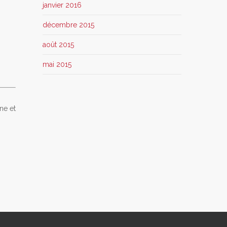
janvier 2016
décembre 2015
août 2015
mai 2015
ne et