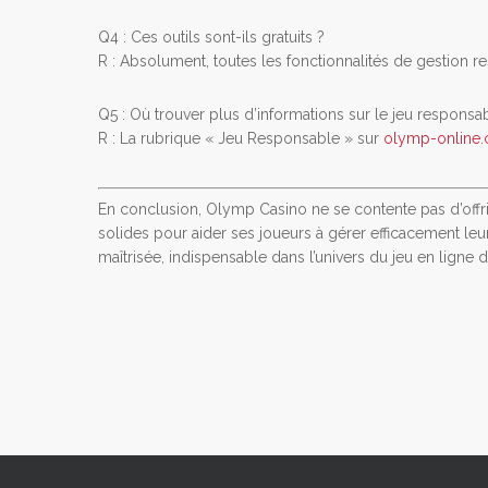
Q4 : Ces outils sont-ils gratuits ?
R : Absolument, toutes les fonctionnalités de gestion 
Q5 : Où trouver plus d’informations sur le jeu respons
R : La rubrique « Jeu Responsable » sur
olymp-online
En conclusion, Olymp Casino ne se contente pas d’offri
solides pour aider ses joueurs à gérer efficacement leu
maîtrisée, indispensable dans l’univers du jeu en ligne d