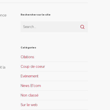
ence
Rechercher sur le site
Catégories
Citations
Coup de coeur
t la
Evénement
News B'com
Non classé
Sur le web