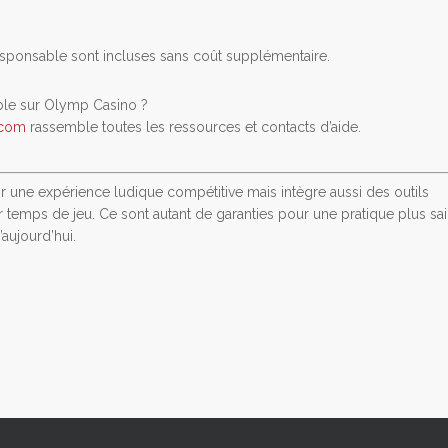
responsable sont incluses sans coût supplémentaire.
able sur Olymp Casino ?
.com
rassemble toutes les ressources et contacts d’aide.
r une expérience ludique compétitive mais intègre aussi des outils
r temps de jeu. Ce sont autant de garanties pour une pratique plus sai
’aujourd’hui.