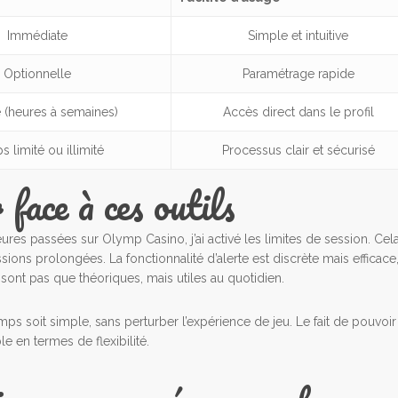
Immédiate
Simple et intuitive
Optionnelle
Paramétrage rapide
e (heures à semaines)
Accès direct dans le profil
 limité ou illimité
Processus clair et sécurisé
 face à ces outils
es passées sur Olymp Casino, j’ai activé les limites de session. Cel
sions prolongées. La fonctionnalité d’alerte est discrète mais efficace,
nt pas que théoriques, mais utiles au quotidien.
mps soit simple, sans perturber l’expérience de jeu. Le fait de pouvoir
e en termes de flexibilité.