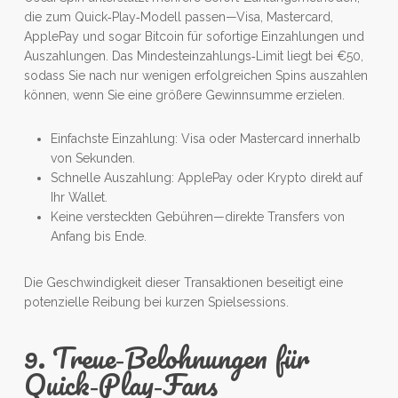
die zum Quick‑Play‑Modell passen—Visa, Mastercard,
ApplePay und sogar Bitcoin für sofortige Einzahlungen und
Auszahlungen. Das Mindesteinzahlungs‑Limit liegt bei €50,
sodass Sie nach nur wenigen erfolgreichen Spins auszahlen
können, wenn Sie eine größere Gewinnsumme erzielen.
Einfachste Einzahlung: Visa oder Mastercard innerhalb
von Sekunden.
Schnelle Auszahlung: ApplePay oder Krypto direkt auf
Ihr Wallet.
Keine versteckten Gebühren—direkte Transfers von
Anfang bis Ende.
Die Geschwindigkeit dieser Transaktionen beseitigt eine
potenzielle Reibung bei kurzen Spielsessions.
9. Treue‑Belohnungen für
Quick‑Play‑Fans