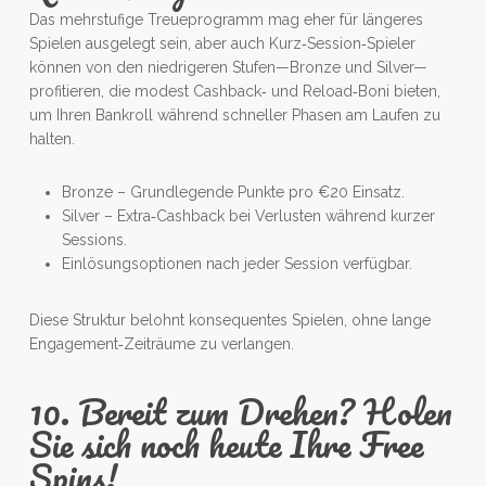
Das mehrstufige Treueprogramm mag eher für längeres
Spielen ausgelegt sein, aber auch Kurz‑Session‑Spieler
können von den niedrigeren Stufen—Bronze und Silver—
profitieren, die modest Cashback‑ und Reload‑Boni bieten,
um Ihren Bankroll während schneller Phasen am Laufen zu
halten.
Bronze – Grundlegende Punkte pro €20 Einsatz.
Silver – Extra‑Cashback bei Verlusten während kurzer
Sessions.
Einlösungsoptionen nach jeder Session verfügbar.
Diese Struktur belohnt konsequentes Spielen, ohne lange
Engagement‑Zeiträume zu verlangen.
10. Bereit zum Drehen? Holen
Sie sich noch heute Ihre Free
Spins!