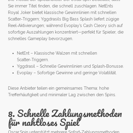
Sie immer Titel finden, die schnell zuschlagen. NetEnts
Royal Joker bietet klassische Gewinnlinien mit schnellen
Scatter‑Triggern; Yggdrasils Big Bass Splash liefert zügige
Reel‑Aktivierungen; während Evoplay’s Cash Cleory sich auf
sofortige Auszahlungen konzentriert—perfekt für Spieler, die
schnelles Gameplay bevorzugen.
NetEnt – Klassische Walzen mit schnellen
Scatter‑Triggern.
Yggdrasil – Schnelle Gewinnlinien und Splash‑Bonusse.
Evoplay – Sofortige Gewinne und geringe Volatilität.
Diese Anbieter teilen ein gemeinsames Thema: hohe
Trefferhäufigkeit und minimaler Lag zwischen den Spins.
8. Schnelle Zahlungsmethoden
für nahtloses Spiel
Oscar Spin unterstützt mehrere Sofort‑Zahlungsmethoden,