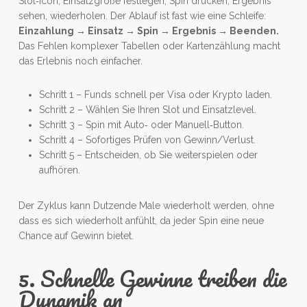
Slot‑Icon, Einsatzgröße festlegen, Spin drücken, Ergebnis
sehen, wiederholen. Der Ablauf ist fast wie eine Schleife:
Einzahlung → Einsatz → Spin → Ergebnis → Beenden.
Das Fehlen komplexer Tabellen oder Kartenzählung macht
das Erlebnis noch einfacher.
Schritt 1 – Funds schnell per Visa oder Krypto laden.
Schritt 2 – Wählen Sie Ihren Slot und Einsatzlevel.
Schritt 3 – Spin mit Auto‑ oder Manuell‑Button.
Schritt 4 – Sofortiges Prüfen von Gewinn/Verlust.
Schritt 5 – Entscheiden, ob Sie weiterspielen oder
aufhören.
Der Zyklus kann Dutzende Male wiederholt werden, ohne
dass es sich wiederholt anfühlt, da jeder Spin eine neue
Chance auf Gewinn bietet.
5. Schnelle Gewinne treiben die
Dynamik an