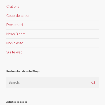
Citations
Coup de coeur
Evénement
News B'com
Non classé
Sur le web
Rechercher dans le Blog…
Articles récents