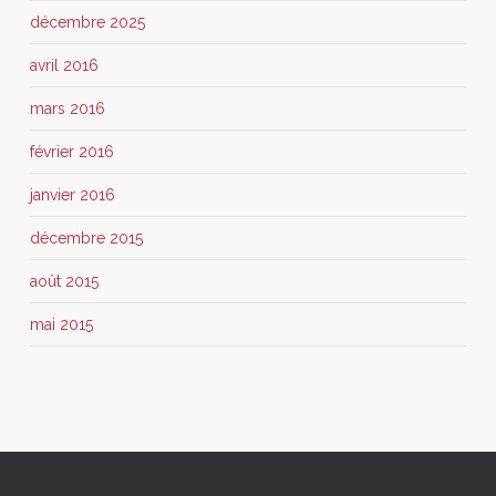
décembre 2025
avril 2016
mars 2016
février 2016
janvier 2016
décembre 2015
août 2015
mai 2015