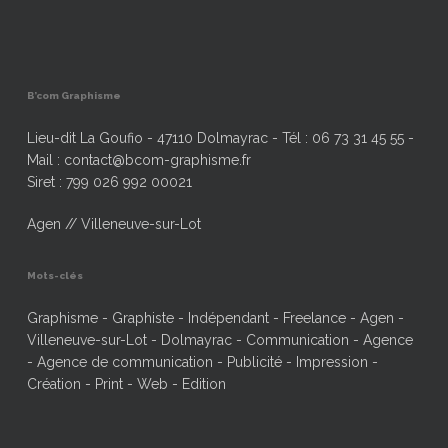
B’com Graphisme
Lieu-dit La Goufio - 47110 Dolmayrac - Tél : 06 73 31 45 55 -
Mail : contact@bcom-graphisme.fr
Siret : 799 026 992 00021
Agen // Villeneuve-sur-Lot
Mots-clés
Graphisme - Graphiste - Indépendant - Freelance - Agen -
Villeneuve-sur-Lot - Dolmayrac - Communication - Agence
- Agence de communication - Publicité - Impression -
Création - Print - Web - Edition