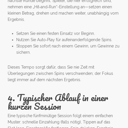
nächste Runde beginnt. Spieler, die hier erfolgreich sind,
nehmen eine „Hit‑and‑Run“-Einstellung an—setzen einen
kleinen Betrag, drehen und machen weiter, unabhängig vom
Ergebnis.
Setzen Sie einen festen Einsatz vor Beginn.
Nutzen Sie Auto‑Play für aufeinanderfolgende Spins.
Stoppen Sie sofort nach einem Gewinn, um Gewinne zu
sichern.
Dieses Tempo sorgt dafür, dass Sie nie Zeit mit
Überlegungen zwischen Spins verschwenden; der Fokus
liegt immer auf dem nächsten Ergebnis.
4. Typischer Ablauf in einer
kurzen Session
Eine typische fünfminütige Session folgt einem einfachen
Muster: schnelle Einzahlung (falls nötig), Tippen auf das