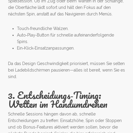
Spielsession. Ob im Zug oder beim Warten in der Schlange,
die Oberfläche lädt sofort und hält den Fokus auf den
nächsten Spin, anstatt auf das Navigieren durch Menüs.
Touch‑freundliche Walzen.
Auto‑Play‑Button für schnelle aufeinanderfolgende
Spins.
Ein‑Klick‑Einsatzanpassungen.
Da das Design Geschwindigkeit priorisiert, müssen Sie selten
bei Ladebildschirmen pausieren—alles ist bereit, wenn Sie es
sind.
3. Entscheidungs‑Timing:
Wetten im Handumdrehen
Schnelle Sessions hängen davon ab, schnelle
Entscheidungen zu treffen: Einsatzhöhe, Spin oder Stoppen
und ob Bonus‑Features aktiviert werden sollen, bevor die