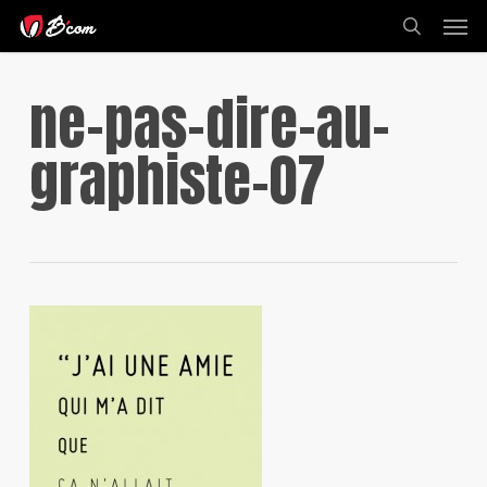
Skip
Men
to
search
main
content
ne-pas-dire-au-
graphiste-07