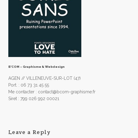
B’COM – Graphisme & Webdesign
AGEN // VILLENEUVE-SUR-LOT (47)
Port. : 06 73 31 45 55
Me contacter : contact@bcom-graphisme.fr
Siret : 799 026 992 00021
Leave a Reply