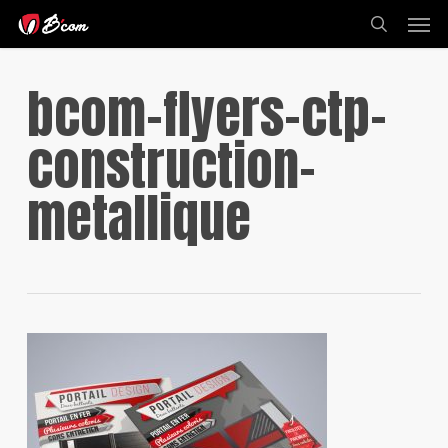
Skip
Men
to
search
main
content
bcom-flyers-ctp-
construction-
metallique