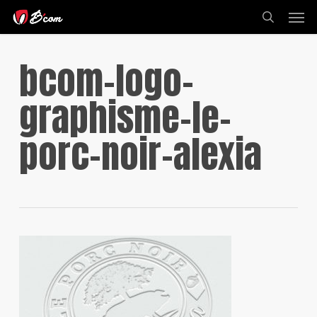
Skip
Men
to
search
main
content
bcom-logo-
graphisme-le-
porc-noir-alexia