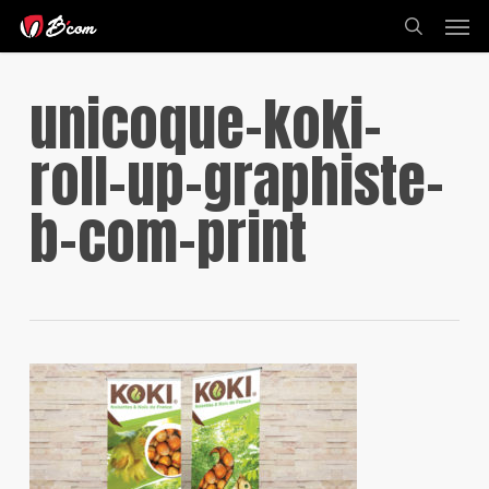
Skip
Men
to
search
main
content
unicoque-koki-
roll-up-graphiste-
b-com-print