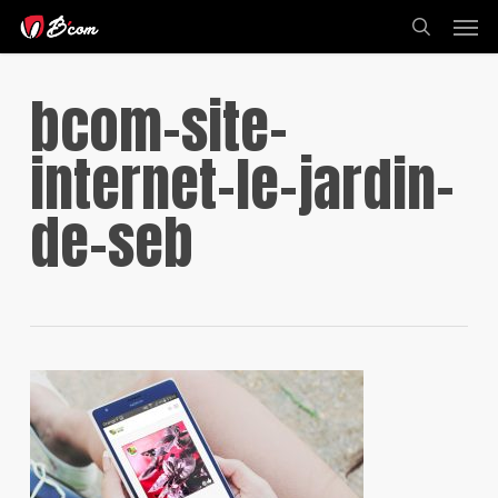
Skip
Men
to
search
main
content
bcom-site-
internet-le-jardin-
de-seb