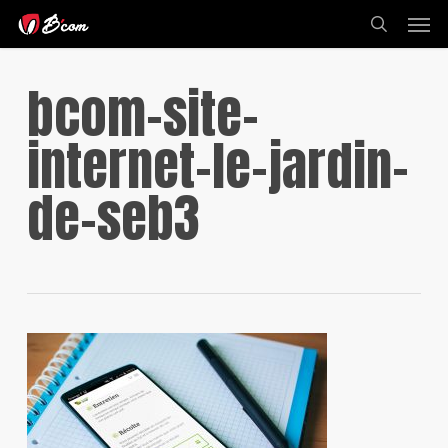
Skip
Men
to
search
main
content
bcom-site-
internet-le-jardin-
de-seb3