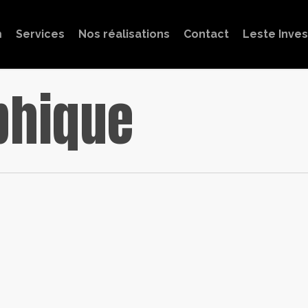
m
Services
Nos réalisations
Contact
Leste Inve
phique