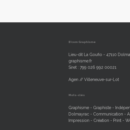
B’com Graphisme
Lieu-dit La Goufio - 47110 Dolma
graphisme.fr
Siret : 799 026 992 00021
Agen // Villeneuve-sur-Lot
Mots-clés
Graphisme - Graphiste - Indépend
Dolmayrac - Communication - Ag
Impression - Création - Print - W