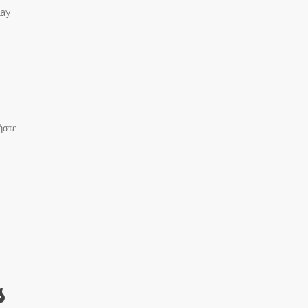
lay
s
ήστε
s