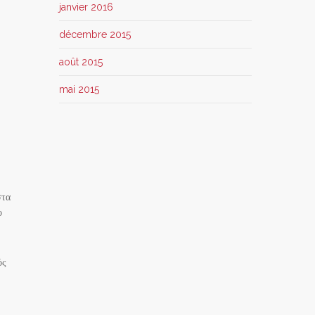
janvier 2016
décembre 2015
août 2015
mai 2015
στα
ο
ός