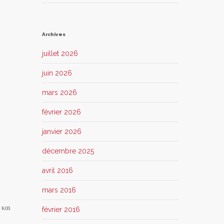
Archives
juillet 2026
juin 2026
mars 2026
février 2026
janvier 2026
décembre 2025
avril 2016
mars 2016
 και
février 2016