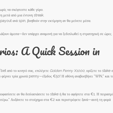
ωρίς να σκέφτεστε κάθε γύρο.
 μετά από μια έντονη streak.
 payout ανά spin, βοηθούν στην εκτίμηση αν θα μείνετε μέσα.
λλάζουν άμεσα—δεν υπάρχει αναμονή για να ξεδιπλωθεί η στρατηγική σε ώρες.
ios: A Quick Session in
bet από το κινητό σας, επιλέγετε
Golden Penny X1000
, ορίζετε το stake 
in φέρνει τρία χρυσά penny—έξοδος €50! Η οθόνη αναβοσβήνει “WIN,” και τ
ποφασίσετε αν θα διπλασιάσετε το stake ή θα το αφήσετε στα €1. Η πειρασμ
ραιτέρω.” Αυξάνετε το στοίχημα στα €2 και περιστρέφετε ξανά—αυτή τη φορά