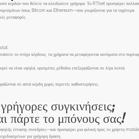
ποσό κερδών που θέλετε να κλειδώσετε γρήγορα. Το RTbet προσφέρει πολλα
μισμάτων όπως Bitcoin και Ethereum—που γνωρίζονται για τα ταχύτερα
κές μεταφορές.
olut.
φτάσετε το στόχο κέρδους, τα χρήματα να μεταφέρονται αυτόματα στο πορτο
πορεί να είναι υψηλά, ορισμένες μέθοδοι επεξεργάζονται σε λίγα λεπτά.
ράζονται σε απτά κέρδη χωρίς περιττές καθυστερήσεις.
 γρήγορες συγκινήσεις;
ι πάρτε το μπόνους σας!
 υψηλής έντασης συνεδρίες—και προσφέρει μια φιλική προς το χρήστη mobil
 σχεδιασμένων για γρήγορη δράση.