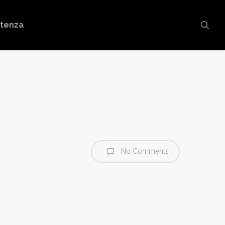
sea
stenza
No Comments