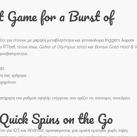
t Game for a Burst of
άξτε για τίτλους με χαμηλή μεταβλητότητα και γενναιόδωρα triggers δωρεάν
ο RTbet, τίτλοι όπως
Gates of Olympus 1000
και
Bonsai Gold Hold & 
προσβασιμότητα.
ts.
δη σας γρήγορα.
ιχημάτων.
ιατήρηση του ρυθμού υψηλής ενέργειας που ορίζει τις σύντομες συνεδρίες.
Quick Spins on the Go
νο για iOS και Android, προσφέροντας μια ομαλή εμπειρία χωρίς λήψη