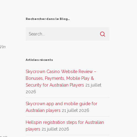
Rechercher dans le Blog…
Win
Articles récents
Skycrown Casino Website Review –
Bonuses, Payments, Mobile Play &
Security for Australian Players
21 juillet
2026
Skycrown app and mobile guide for
Australian players
21 juillet 2026
Hellspin registration steps for Australian
players
21 juillet 2026