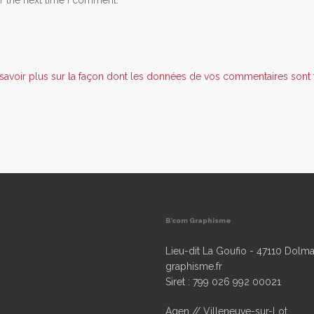
r the next time I comment.
savoir plus sur la façon dont les données de vos commentaires sont t
B’com Graphisme
Lieu-dit La Goufio - 47110 Dolma
graphisme.fr
Siret : 799 026 992 00021
Agen // Villeneuve-sur-Lot