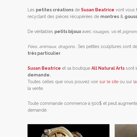
Les
petites créations
de
Susan Beatrice
vont vous f
recyclant des pièces récupérées de
montres
&
gouss
De véritables
petits bijoux
avec
rouages
,
vis
et
pigno
Fées, animaux, dragons
… Ses petites sculptures sont d
très particulier
.
Susan Beatrice
et sa boutique
All Natural Arts
sont i
demande.
Toutes celles que vous pouvez voir
sur le site
ou sur
l
la vente.
Toute commande commence à 500$ et peut augmenter en f
demandé.