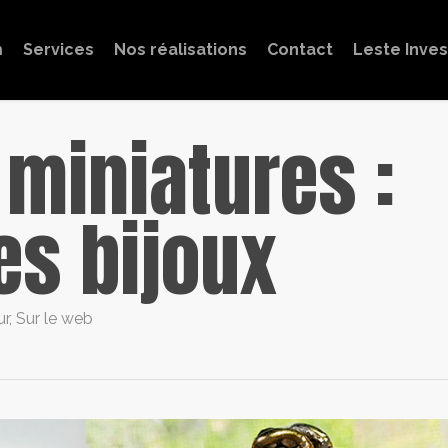
m
Services
Nos réalisations
Contact
Leste Inve
 miniatures :
es bijoux
ur
,
Sur le web