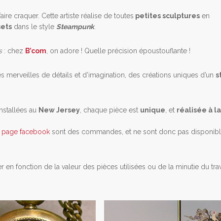
aire craquer. Cette artiste réalise de toutes
petites sculptures
en
ets
dans le style
Steampunk
.
ns
: chez
B’com
, on adore ! Quelle précision époustouflante !
es merveilles de détails et d’imagination, des créations uniques d’un
s
nstallées au
New Jersey
, chaque pièce est
unique
, et
réalisée à l
a page facebook
sont des commandes, et ne sont donc pas disponibl
onction de la valeur des pièces utilisées ou de la minutie du trav