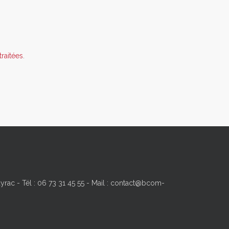
raitées
.
yrac - Tél : 06 73 31 45 55 - Mail : contact@bcom-