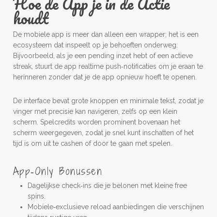
Hoe de App je in de Actie
houdt
De mobiele app is meer dan alleen een wrapper; het is een
ecosysteem dat inspeelt op je behoeften onderweg.
Bijvoorbeeld, als je een pending inzet hebt of een actieve
streak, stuurt de app realtime push‑notificaties om je eraan te
herinneren zonder dat je de app opnieuw hoeft te openen.
De interface bevat grote knoppen en minimale tekst, zodat je
vinger met precisie kan navigeren, zelfs op een klein
scherm. Spelcredits worden prominent bovenaan het
scherm weergegeven, zodat je snel kunt inschatten of het
tijd is om uit te cashen of door te gaan met spelen.
App‑Only Bonussen
Dagelijkse check‑ins die je belonen met kleine free
spins.
Mobiele‑exclusieve reload aanbiedingen die verschijnen