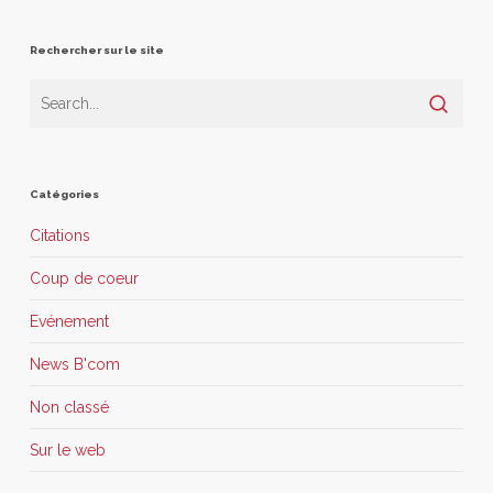
Rechercher sur le site
Catégories
Citations
Coup de coeur
Evénement
News B'com
Non classé
Sur le web