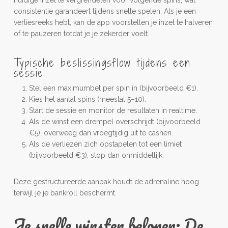
huidige inzet te vergrendelen voor volgende spins, wat
consistentie garandeert tijdens snelle spelen. Als je een
verliesreeks hebt, kan de app voorstellen je inzet te halveren
of te pauzeren totdat je je zekerder voelt.
Typische beslissingsflow tijdens een
sessie
Stel een maximumbet per spin in (bijvoorbeeld €1).
Kies het aantal spins (meestal 5–10).
Start de sessie en monitor de resultaten in realtime.
Als de winst een drempel overschrijdt (bijvoorbeeld
€5), overweeg dan vroegtijdig uit te cashen.
Als de verliezen zich opstapelen tot een limiet
(bijvoorbeeld €3), stop dan onmiddellijk.
Deze gestructureerde aanpak houdt de adrenaline hoog
terwijl je je bankroll beschermt.
Je snelle winsten belonen: De