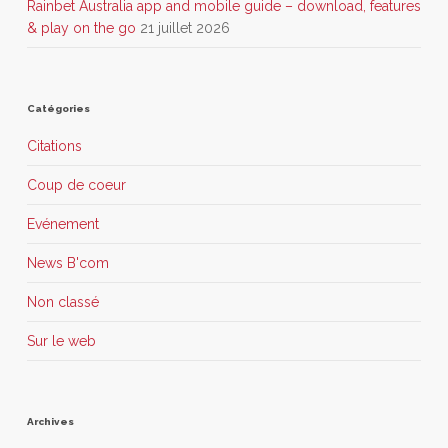
Rainbet Australia app and mobile guide – download, features
& play on the go
21 juillet 2026
Catégories
Citations
Coup de coeur
Evénement
News B'com
Non classé
Sur le web
Archives