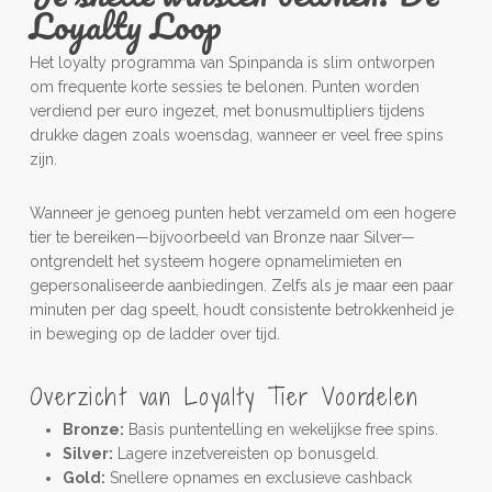
Loyalty Loop
Het loyalty programma van Spinpanda is slim ontworpen
om frequente korte sessies te belonen. Punten worden
verdiend per euro ingezet, met bonusmultipliers tijdens
drukke dagen zoals woensdag, wanneer er veel free spins
zijn.
Wanneer je genoeg punten hebt verzameld om een hogere
tier te bereiken—bijvoorbeeld van Bronze naar Silver—
ontgrendelt het systeem hogere opnamelimieten en
gepersonaliseerde aanbiedingen. Zelfs als je maar een paar
minuten per dag speelt, houdt consistente betrokkenheid je
in beweging op de ladder over tijd.
Overzicht van Loyalty Tier Voordelen
Bronze:
Basis puntentelling en wekelijkse free spins.
Silver:
Lagere inzetvereisten op bonusgeld.
Gold:
Snellere opnames en exclusieve cashback