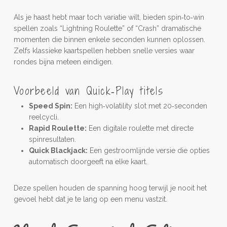
Als je haast hebt maar toch variatie wilt, bieden spin‑to‑win
spellen zoals “Lightning Roulette” of “Crash” dramatische
momenten die binnen enkele seconden kunnen oplossen.
Zelfs klassieke kaartspellen hebben snelle versies waar
rondes bijna meteen eindigen.
Voorbeeld van Quick‑Play titels
Speed Spin:
Een high‑volatility slot met 20‑seconden
reelcycli.
Rapid Roulette:
Een digitale roulette met directe
spinresultaten.
Quick Blackjack:
Een gestroomlijnde versie die opties
automatisch doorgeeft na elke kaart.
Deze spellen houden de spanning hoog terwijl je nooit het
gevoel hebt dat je te lang op een menu vastzit.