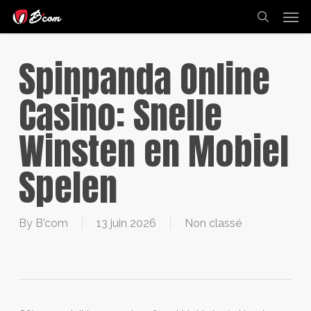
Skip
Men
to
search
main
content
Spinpanda Online
Casino: Snelle
Winsten en Mobiel
Spelen
By
B'com
13 juin 2026
Non classé