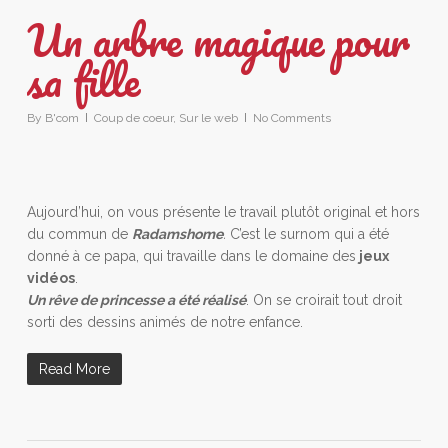
Un arbre magique pour
sa fille
By
B'com
Coup de coeur
,
Sur le web
No Comments
Aujourd’hui, on vous présente le travail plutôt original et hors
du commun de
Radamshome
.
C’est le surnom qui a été
donné à ce papa, qui travaille dans le domaine des
jeux
vidéos
.
Un rêve de princesse a été réalisé
. On se croirait tout droit
sorti des dessins animés de notre enfance.
Read More