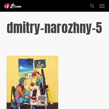
Skip
Men
to
search
main
content
dmitry-narozhny-5