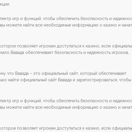
кции.
спектр игр и функций, чтобы обеспечить безопасность и надежно
е вы можете найти все необходимые информацию о казино и начат
 которое позволяет игрокам доступаться к казино, если официал
ркало Вавада обеспечивает безопасность и надежность игроков,
ому что Вавада – это официальный сайт, который обеспечивает
ько найти официальный сайт Вавада и зарегистрироваться, чтобы
спектр игр и функций, чтобы обеспечить безопасность и надежно
е вы можете найти все необходимые информацию о казино и начат
 которое позволяет игрокам доступаться к казино, если официал