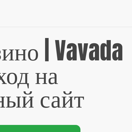
ино | Vavada
ход на
ный сайт