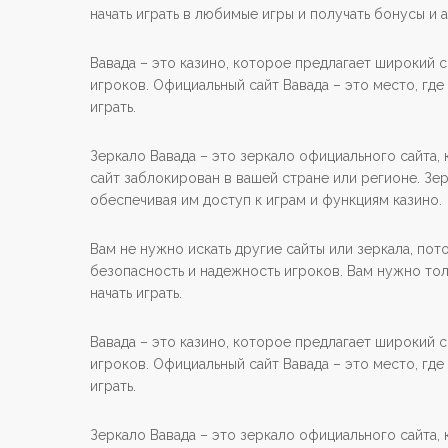
начать играть в любимые игры и получать бонусы и а
Вавада – это казино, которое предлагает широкий 
игроков. Официальный сайт Вавада – это место, гд
играть.
Зеркало Вавада – это зеркало официального сайта,
сайт заблокирован в вашей стране или регионе. Зе
обеспечивая им доступ к играм и функциям казино.
Вам не нужно искать другие сайты или зеркала, пот
безопасность и надежность игроков. Вам нужно тол
начать играть.
Вавада – это казино, которое предлагает широкий 
игроков. Официальный сайт Вавада – это место, гд
играть.
Зеркало Вавада – это зеркало официального сайта,