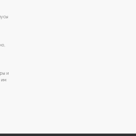
нусы
но,
ры и
 им