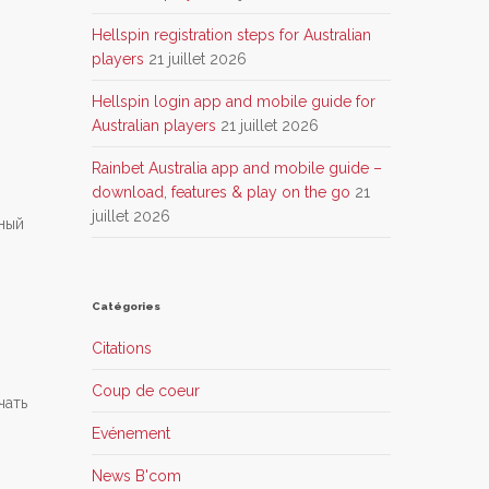
Hellspin registration steps for Australian
players
21 juillet 2026
Hellspin login app and mobile guide for
Australian players
21 juillet 2026
Rainbet Australia app and mobile guide –
download, features & play on the go
21
juillet 2026
ьный
Catégories
Citations
Coup de coeur
чать
Evénement
News B'com