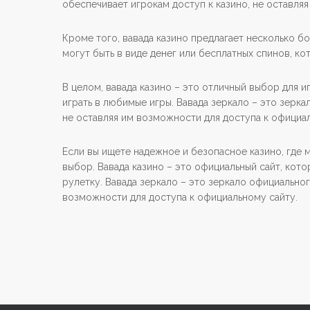
обеспечивает игрокам доступ к казино, не оставля
Кроме того, вавада казино предлагает несколько бо
могут быть в виде денег или бесплатных спинов, ко
В целом, вавада казино – это отличный выбор для 
играть в любимые игры. Вавада зеркало – это зерка
не оставляя им возможности для доступа к официал
Если вы ищете надежное и безопасное казино, где м
выбор. Вавада казино – это официальный сайт, кото
рулетку. Вавада зеркало – это зеркало официальног
возможности для доступа к официальному сайту.