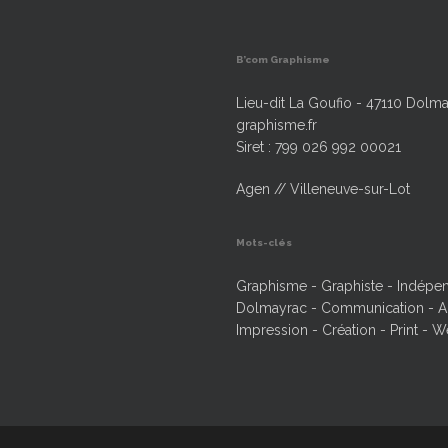
B’com Graphisme
Lieu-dit La Goufio - 47110 Dolma
graphisme.fr
Siret : 799 026 992 00021
Agen // Villeneuve-sur-Lot
Mots-clés
Graphisme - Graphiste - Indépend
Dolmayrac - Communication - Ag
Impression - Création - Print - W