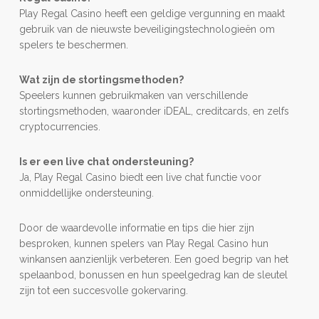
Play Regal Casino heeft een geldige vergunning en maakt
gebruik van de nieuwste beveiligingstechnologieën om
spelers te beschermen.
Wat zijn de stortingsmethoden?
Speelers kunnen gebruikmaken van verschillende
stortingsmethoden, waaronder iDEAL, creditcards, en zelfs
cryptocurrencies.
Is er een live chat ondersteuning?
Ja, Play Regal Casino biedt een live chat functie voor
onmiddellijke ondersteuning.
Door de waardevolle informatie en tips die hier zijn
besproken, kunnen spelers van Play Regal Casino hun
winkansen aanzienlijk verbeteren. Een goed begrip van het
spelaanbod, bonussen en hun speelgedrag kan de sleutel
zijn tot een succesvolle gokervaring.