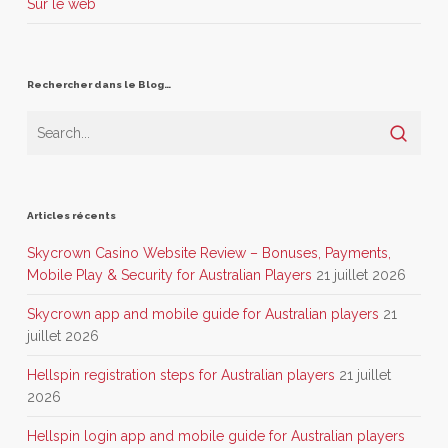
Sur le web
Rechercher dans le Blog…
Articles récents
Skycrown Casino Website Review – Bonuses, Payments,
Mobile Play & Security for Australian Players
21 juillet 2026
Skycrown app and mobile guide for Australian players
21
juillet 2026
Hellspin registration steps for Australian players
21 juillet
2026
Hellspin login app and mobile guide for Australian players