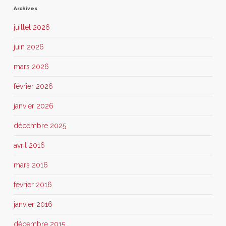
Archives
juillet 2026
juin 2026
mars 2026
février 2026
janvier 2026
décembre 2025
avril 2016
mars 2016
février 2016
janvier 2016
décembre 2015