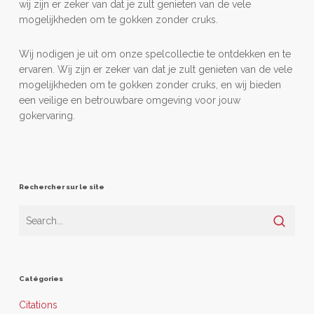
wij zijn er zeker van dat je zult genieten van de vele
mogelijkheden om te gokken zonder cruks.
Wij nodigen je uit om onze spelcollectie te ontdekken en te
ervaren. Wij zijn er zeker van dat je zult genieten van de vele
mogelijkheden om te gokken zonder cruks, en wij bieden
een veilige en betrouwbare omgeving voor jouw
gokervaring.
Rechercher sur le site
Catégories
Citations