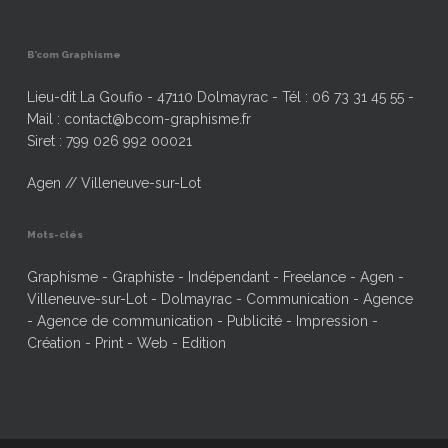
B’com Graphisme
Lieu-dit La Goufio - 47110 Dolmayrac - Tél : 06 73 31 45 55 -
Mail : contact@bcom-graphisme.fr
Siret : 799 026 992 00021
Agen // Villeneuve-sur-Lot
Mots-clés
Graphisme - Graphiste - Indépendant - Freelance - Agen -
Villeneuve-sur-Lot - Dolmayrac - Communication - Agence
- Agence de communication - Publicité - Impression -
Création - Print - Web - Edition