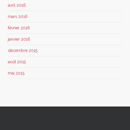
avril 2016
mars 2016
février 2016
janvier 2016
décembre 2015
août 2015
mai 2015