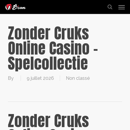
Skip
Men
to
search
main
content
Zonder Cruks
Online Casino –
Spelcollectie
By
9 juillet 2026
Non classé
Zonder Cruks