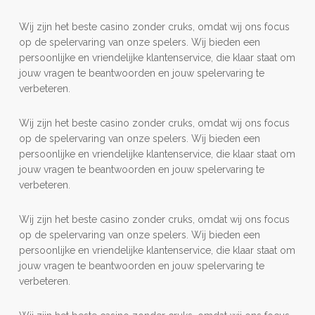
Wij zijn het beste casino zonder cruks, omdat wij ons focus
op de spelervaring van onze spelers. Wij bieden een
persoonlijke en vriendelijke klantenservice, die klaar staat om
jouw vragen te beantwoorden en jouw spelervaring te
verbeteren.
Wij zijn het beste casino zonder cruks, omdat wij ons focus
op de spelervaring van onze spelers. Wij bieden een
persoonlijke en vriendelijke klantenservice, die klaar staat om
jouw vragen te beantwoorden en jouw spelervaring te
verbeteren.
Wij zijn het beste casino zonder cruks, omdat wij ons focus
op de spelervaring van onze spelers. Wij bieden een
persoonlijke en vriendelijke klantenservice, die klaar staat om
jouw vragen te beantwoorden en jouw spelervaring te
verbeteren.