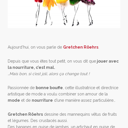
Aujourd’hui, on vous parle de
Gretchen Röehrs
.
Depuis que vous êtes tout petit, on vous dit que
jouer avec
la nourriture, c’est mal.
…Mais bon, si c’est joli, alors ça change tout !
Passionnée de
bonne bouffe
, cette illustratrice et directrice
artistique de mode a voulu combiner son amour de la
mode
et de
nourriture
d’une manière assez particulière…
Gretchen Röehrs
dessine des mannequins vêtus de fruits
et légumes. Des crustacés aussi.
Des bananes en guise de jambes, un artichaut en guise de