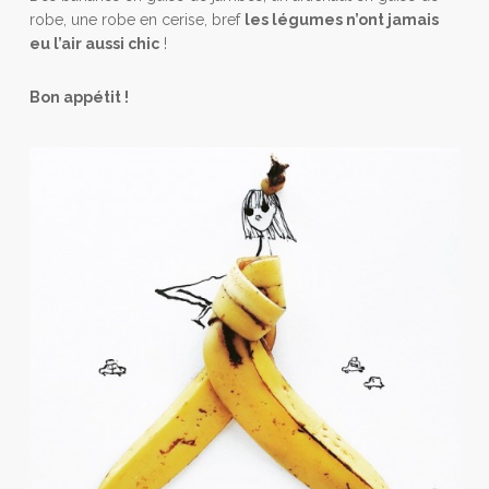
robe, une robe en cerise, bref
les légumes n’ont jamais
eu l’air aussi chic
!
Bon appétit !