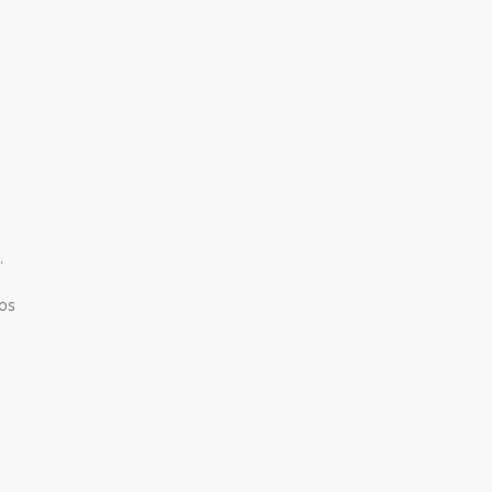
,
tos