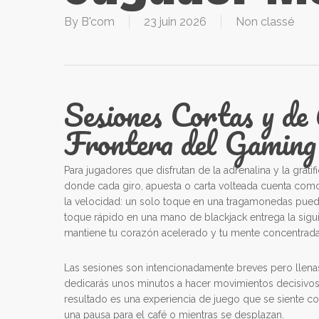
By
B'com
23 juin 2026
Non classé
Sesiones Cortas y de
Frontera del Gaming
Para jugadores que disfrutan de la adrenalina y la grat
donde cada giro, apuesta o carta volteada cuenta como 
la velocidad: un solo toque en una tragamonedas pued
toque rápido en una mano de blackjack entrega la sigui
mantiene tu corazón acelerado y tu mente concentrad
Las sesiones son intencionadamente breves pero llenas
dedicarás unos minutos a hacer movimientos decisivos 
resultado es una experiencia de juego que se siente 
una pausa para el café o mientras se desplazan.