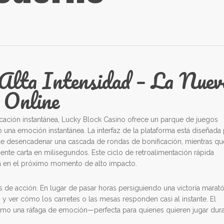
 Alta Intensidad – La Nuev
 Online
ificación instantánea, Lucky Block Casino ofrece un parque de juegos
una emoción instantánea. La interfaz de la plataforma está diseñada 
e desencadenar una cascada de rondas de bonificación, mientras qu
ente carta en milisegundos. Este ciclo de retroalimentación rápida
a en el próximo momento de alto impacto.
 de acción. En lugar de pasar horas persiguiendo una victoria marató
y ver cómo los carretes o las mesas responden casi al instante. El
como una ráfaga de emoción—perfecta para quienes quieren jugar dur