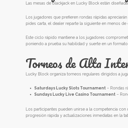
Las mesas de blackjack en Lucky Block están diseñadas p
Los jugadores que prefieren rondas rápidas apreciará
pides carta, el dealer reparte la siguiente en menos d
Este ciclo rápido mantiene a los jugadores comprometi
poniendo a prueba su habilidad y suerte en un format
Torneos de Alta Inte
Lucky Block organiza torneos regulares dirigidos a j
Saturdays Lucky Slots Tournament
– Rondas rá
Sundays Lucky Live Casino Tournament
– Rond
Los participantes pueden unirse a la competencia con
progresión rápida y actualizaciones inmediatas en la tab