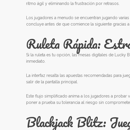
ritmo ágil y eliminando la frustración por retrasos.
Los jugadores a menudo se encuentran jugando varias
concluye antes de que comience la siguiente gracias a 
Ruleta Rápida: Estra
Si la ruleta es tu opción, las mesas digitales de Lucky
inmediato.
La interfaz resalta las apuestas recomendadas para jueg
salir de la pantalla principal.
Este flujo simplificado anima a los jugadores a probar
poner a prueba su tolerancia al riesgo sin comprometer
Blackjack Blitz: Jue