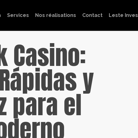
m
Services
Nos réalisations
Contact
Leste Inve
k Casino:
Rápidas y
z para el
oderno