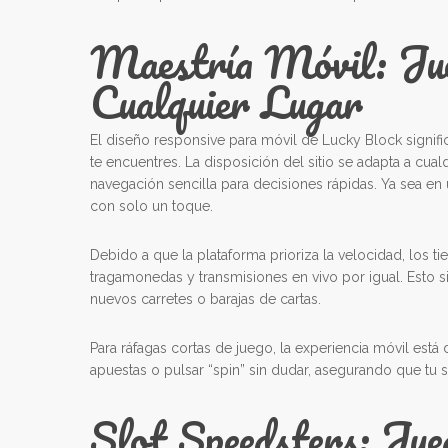
Maestría Móvil: Jueg
Cualquier Lugar
El diseño responsive para móvil de Lucky Block signifi
te encuentres. La disposición del sitio se adapta a cu
navegación sencilla para decisiones rápidas. Ya sea e
con solo un toque.
Debido a que la plataforma prioriza la velocidad, l
tragamonedas y transmisiones en vivo por igual. Esto 
nuevos carretes o barajas de cartas.
Para ráfagas cortas de juego, la experiencia móvil está di
apuestas o pulsar “spin” sin dudar, asegurando que tu 
Slot Speedsters: Jue