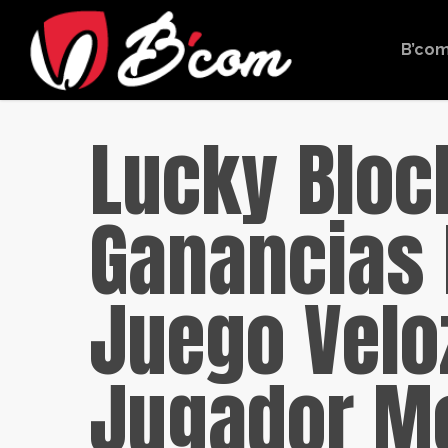
Skip
to
B’co
main
content
Lucky Bloc
Ganancias 
Juego Velo
Jugador M