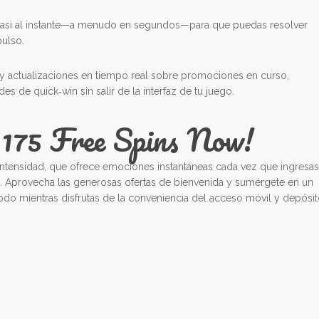
 casi al instante—a menudo en segundos—para que puedas resolver
pulso.
 actualizaciones en tiempo real sobre promociones en curso,
 de quick‑win sin salir de la interfaz de tu juego.
175 Free Spins Now!
a intensidad, que ofrece emociones instantáneas cada vez que ingresas
Aprovecha las generosas ofertas de bienvenida y sumérgete en un
odo mientras disfrutas de la conveniencia del acceso móvil y depósi